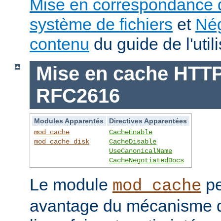
Mise en correspondance 
système de fichiers
et
Nég
contenu
du guide de l'utili
Mise en cache HTTP 
RFC2616
Modules Apparentés
Directives Apparentées
mod_cache
CacheEnable
mod_cache_disk
CacheDisable
UseCanonicalName
CacheNegotiatedDocs
Le module
pe
mod_cache
avantage du mécanisme 