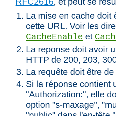
RFC2616
, et peut se rés
La mise en cache doit 
cette URL. Voir les dire
et
CacheEnable
Cach
La reponse doit avoir u
HTTP de 200, 203, 300
La requête doit être d
Si la réponse contient 
"Authorization:", elle d
option "s-maxage", "mu
"public" dans l'en-tête