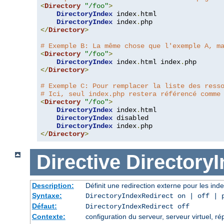
<
Directory
"/foo"
>
DirectoryIndex
 index
.
html

DirectoryIndex
 index
.
</
Directory
>
# Exemple B: La même chose que l'exemple A, m
<
Directory
"/foo"
>
DirectoryIndex
 index
.
html index
.
</
Directory
>
# Exemple C: Pour remplacer la liste des ress
# Ici, seul index.php restera référencé comme
<
Directory
"/foo"
>
DirectoryIndex
 index
.
html

DirectoryIndex
 disabled

DirectoryIndex
 index
.
</
Directory
>
Directive
Directory
Description:
Définit une redirection externe pour les inde
Syntaxe:
DirectoryIndexRedirect on | off | 
Défaut:
DirectoryIndexRedirect off
Contexte:
configuration du serveur, serveur virtuel, ré