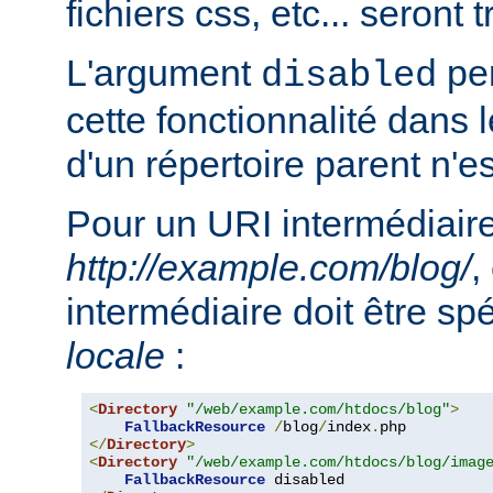
fichiers css, etc... seront
L'argument
per
disabled
cette fonctionnalité dans l
d'un répertoire parent n'e
Pour un URI intermédiaire
http://example.com/blog/
,
intermédiaire doit être sp
locale
:
<
Directory
"/web/example.com/htdocs/blog"
>
FallbackResource
/
blog
/
index
.
</
Directory
>
<
Directory
"/web/example.com/htdocs/blog/imag
FallbackResource