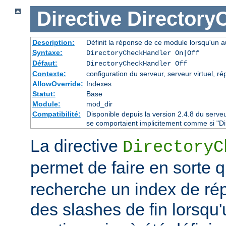
Directive
Directory
Description:
Définit la réponse de ce module lorsqu'un au
Syntaxe:
DirectoryCheckHandler On|Off
Défaut:
DirectoryCheckHandler Off
Contexte:
configuration du serveur, serveur virtuel, ré
AllowOverride:
Indexes
Statut:
Base
Module:
mod_dir
Compatibilité:
Disponible depuis la version 2.4.8 du serv
se comportaient implicitement comme si "Di
La directive
DirectoryC
permet de faire en sorte 
recherche un index de rép
des slashes de fin lorsqu'