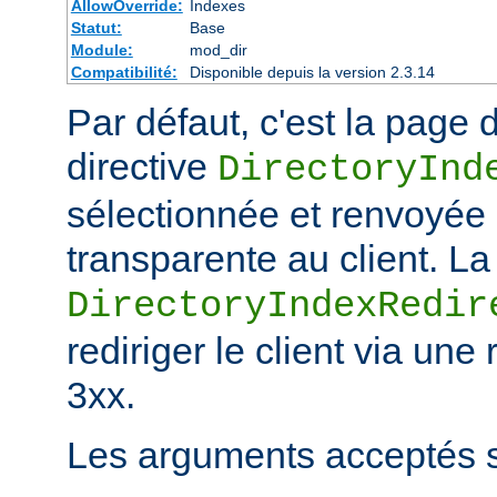
AllowOverride:
Indexes
Statut:
Base
Module:
mod_dir
Compatibilité:
Disponible depuis la version 2.3.14
Par défaut, c'est la page d
directive
DirectoryInd
sélectionnée et renvoyée
transparente au client. La
DirectoryIndexRedir
rediriger le client via une
3xx.
Les arguments acceptés s