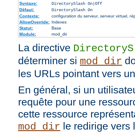
Syntaxe:
DirectorySlash On|Off
Défaut:
DirectorySlash On
Contexte:
configuration du serveur, serveur virtuel, ré
AllowOverride:
Indexes
Statut:
Base
Module:
mod_dir
La directive
DirectoryS
déterminer si
do
mod_dir
les URLs pointant vers un 
En général, si un utilisat
requête pour une ressourc
cette ressource représenta
le redirige vers
mod_dir