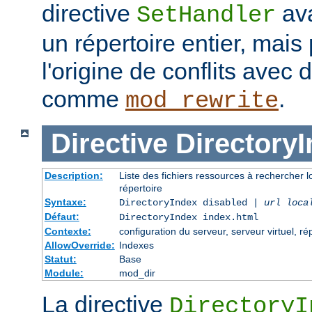
directive
ava
SetHandler
un répertoire entier, mais
l'origine de conflits avec
comme
.
mod_rewrite
Directive
Directory
Description:
Liste des fichiers ressources à rechercher l
répertoire
Syntaxe:
DirectoryIndex disabled |
url loca
Défaut:
DirectoryIndex index.html
Contexte:
configuration du serveur, serveur virtuel, ré
AllowOverride:
Indexes
Statut:
Base
Module:
mod_dir
La directive
DirectoryI