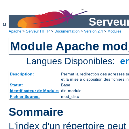
Serveu
Apache
>
Serveur HTTP
>
Documentation
>
Version 2.4
>
Modules
Module Apache mod
Langues Disponibles:
e
Description:
Permet la redirection des adresses se
et la mise à disposition des fichiers i
Statut:
Base
Identificateur de Module:
dir_module
Fichier Source:
mod_dir.c
Sommaire
L'index d'un répertoire peut