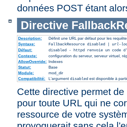
données POST étant alor
Directive
FallbackR
Description:
Définit une URL par défaut pour les requêtes
Syntaxe:
FallbackResource disabled |
url-lo
Défaut:
disabled - httpd renvoie un code d
Contexte:
configuration du serveur, serveur virtuel, ré
AllowOverride:
Indexes
Statut:
Base
Module:
mod_dir
Compatibilité:
L'argument
est disponible à part
disabled
Cette directive permet de 
pour toute URL qui ne co
ressource de votre système
provoquerait sans cela l'