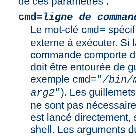
de ces paramètres :
cmd=
ligne de comman
Le mot-clé
spéci
cmd=
externe à exécuter. Si l
commande comporte de
doit être entourée de g
exemple
cmd="
/bin/
). Les guillemets
arg2
"
ne sont pas nécessair
est lancé directement, 
shell. Les arguments 