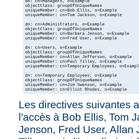
dn: cn=Managers, o=Example

objectClass: groupOfUniqueNames

uniqueMember: cn=Bob Ellis, o=Example

uniqueMember: cn=Tom Jackson, o=Example

dn: cn=Administrators, o=Example

objectClass: groupOfUniqueNames

uniqueMember: cn=Barbara Jenson, o=Example

uniqueMember: cn=Fred User, o=Example

dn: cn=Users, o=Example

objectClass: groupOfUniqueNames

uniqueMember: cn=Allan Jefferson, o=Example

uniqueMember: cn=Paul Tilley, o=Example

uniqueMember: cn=Temporary Employees, o=Exampl
dn: cn=Temporary Employees, o=Example

objectClass: groupOfUniqueNames

uniqueMember: cn=Jim Swenson, o=Example

uniqueMember: cn=Elliot Rhodes, o=Example
Les directives suivantes a
l'accès à Bob Ellis, Tom 
Jenson, Fred User, Allan J