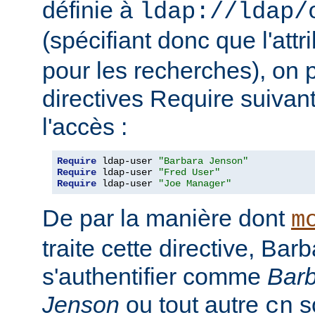
définie à
ldap://ldap/
(spécifiant donc que l'attr
pour les recherches), on p
directives Require suivan
l'accès :
Require
 ldap-user 
"Barbara Jenson"
Require
 ldap-user 
"Fred User"
Require
 ldap-user 
"Joe Manager"
De par la manière dont
m
traite cette directive, Ba
s'authentifier comme
Bar
Jenson
ou tout autre
so
cn