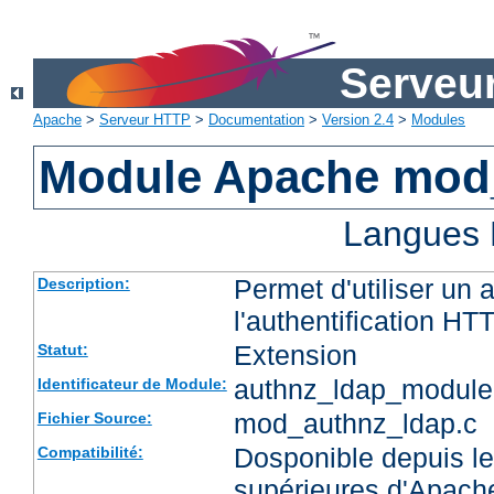
Serveu
Apache
>
Serveur HTTP
>
Documentation
>
Version 2.4
>
Modules
Module Apache mod
Langues 
Permet d'utiliser un
Description:
l'authentification HT
Extension
Statut:
authnz_ldap_module
Identificateur de Module:
mod_authnz_ldap.c
Fichier Source:
Dosponible depuis le
Compatibilité:
supérieures d'Apach