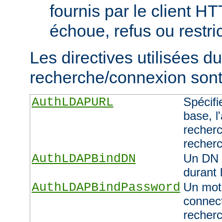
fournis par le client H
échoue, refus ou restric
Les directives utilisées d
recherche/connexion sont 
AuthLDAPURL
Spécifi
base, l'
recherc
recher
AuthLDAPBindDN
Un DN 
durant 
AuthLDAPBindPassword
Un mot 
connect
recher