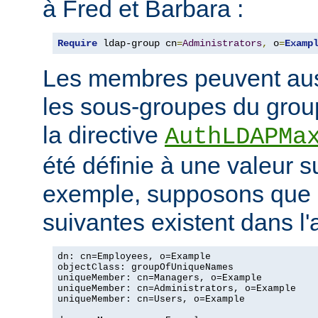
à Fred et Barbara :
Require
 ldap-group cn
=
Administrators
,
 o
=
Examp
Les membres peuvent aus
les sous-groupes du grou
la directive
AuthLDAPMa
été définie à une valeur s
exemple, supposons que 
suivantes existent dans l
dn: cn=Employees, o=Example

objectClass: groupOfUniqueNames

uniqueMember: cn=Managers, o=Example

uniqueMember: cn=Administrators, o=Example

uniqueMember: cn=Users, o=Example
