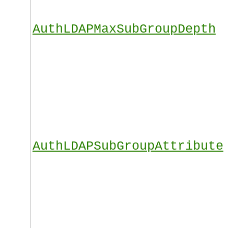
AuthLDAPMaxSubGroupDepth
AuthLDAPSubGroupAttribute