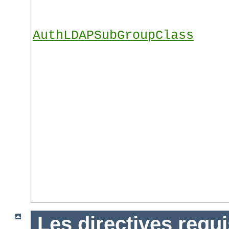
AuthLDAPSubGroupClass
Les directives requ