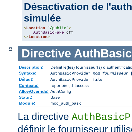
Désactivation de l'auth
simulée
<
Location
"/public"
>
AuthBasicFake
</
Location
>
Directive
AuthBasic
Description:
Définit le(les) fournisseur(s) d'authentifica
Syntaxe:
AuthBasicProvider
nom fournisseur
Défaut:
AuthBasicProvider file
Contexte:
répertoire, .htaccess
AllowOverride:
AuthConfig
Statut:
Base
Module:
mod_auth_basic
La directive
AuthBasicP
définir le fournisseur utili