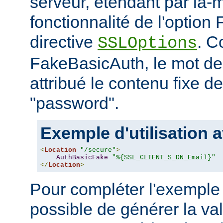
serveur, étendant par là-
fonctionnalité de l'option
directive
. C
SSLOptions
FakeBasicAuth, le mot de
attribué le contenu fixe d
"password".
Exemple d'utilisation a
<
Location
"/secure"
>
AuthBasicFake
"%{SSL_CLIENT_S_DN_Email}"
</
Location
>
Pour compléter l'exemple 
possible de générer la va