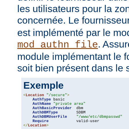
les utilisateurs pour la z
concernée. Le fournisseu
est implémenté par le mo
. Assur
mod_authn_file
module implémentant le fo
soit bien présent dans le 
Exemple
<
Location
"/secure"
>
AuthType
 basic

AuthName
"private area"
AuthBasicProvider
  dbm

AuthDBMType
        SDBM

AuthDBMUserFile
"/www/etc/dbmpasswd"
Require
</
Location
>