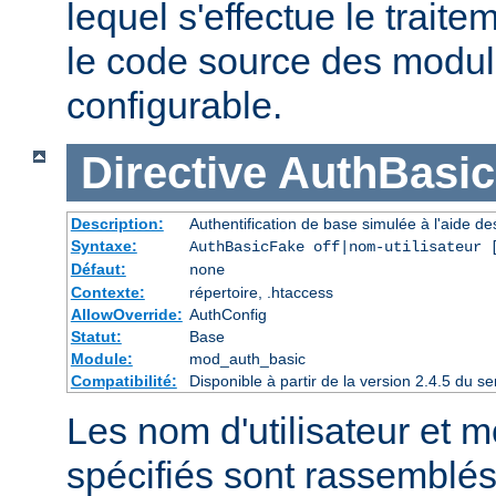
lequel s'effectue le traite
le code source des module
configurable.
Directive
AuthBasi
Description:
Authentification de base simulée à l'aide de
Syntaxe:
AuthBasicFake off|nom-utilisateur 
Défaut:
none
Contexte:
répertoire, .htaccess
AllowOverride:
AuthConfig
Statut:
Base
Module:
mod_auth_basic
Compatibilité:
Disponible à partir de la version 2.4.5 du
Les nom d'utilisateur et 
spécifiés sont rassemblés