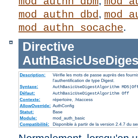
,
mod_authn_dbm
mod_a
,
mod_authn_dbd
mod_a
.
mod_authn_socache
Directive
AuthBasicUseDiges
Description:
Vérifie les mots de passe auprès des fourni
l'authentification de type Digest.
Syntaxe:
AuthBasicUseDigestAlgorithm MD5|Of
Défaut:
AuthBasicUseDigestAlgorithm Off
Contexte:
répertoire, .htaccess
AllowOverride:
AuthConfig
Statut:
Base
Module:
mod_auth_basic
Compatibilité:
Disponible à partir de la version 2.4.7 du