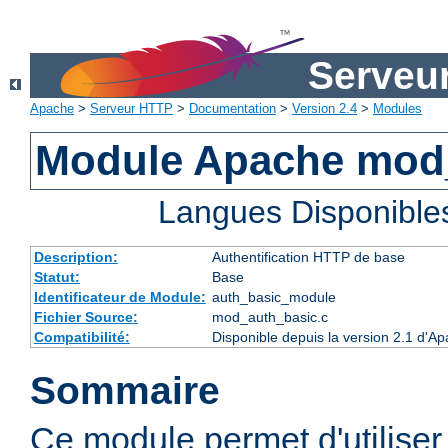
Serveu
Apache
>
Serveur HTTP
>
Documentation
>
Version 2.4
>
Modules
Module Apache mod
Langues Disponible
Description:
Authentification HTTP de base
Statut:
Base
Identificateur de Module:
auth_basic_module
Fichier Source:
mod_auth_basic.c
Compatibilité:
Disponible depuis la version 2.1 d'A
Sommaire
Ce module permet d'utiliser 