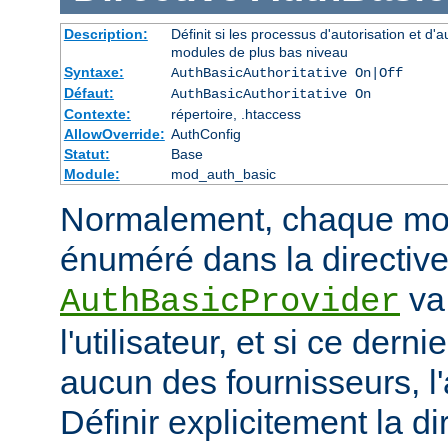
Description:
Définit si les processus d'autorisation et d'
modules de plus bas niveau
Syntaxe:
AuthBasicAuthoritative On|Off
Défaut:
AuthBasicAuthoritative On
Contexte:
répertoire, .htaccess
AllowOverride:
AuthConfig
Statut:
Base
Module:
mod_auth_basic
Normalement, chaque mod
énuméré dans la directiv
va 
AuthBasicProvider
l'utilisateur, et si ce dern
aucun des fournisseurs, l
Définir explicitement la di