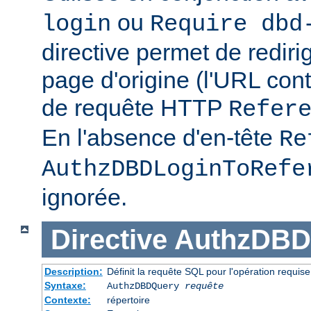
ou
login
Require dbd
directive permet de redirig
page d'origine (l'URL con
de requête HTTP
Refer
En l'absence d'en-tête
Re
AuthzDBDLoginToRefe
ignorée.
Directive
AuthzDBD
Description:
Définit la requête SQL pour l'opération requise
Syntaxe:
AuthzDBDQuery
requête
Contexte:
répertoire