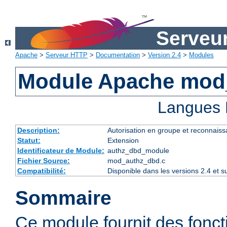
Serveu
Apache
>
Serveur HTTP
>
Documentation
>
Version 2.4
>
Modules
Module Apache mod
Langues 
Description:
Autorisation en groupe et reconnaiss
Statut:
Extension
Identificateur de Module:
authz_dbd_module
Fichier Source:
mod_authz_dbd.c
Compatibilité:
Disponible dans les versions 2.4 et 
Sommaire
Ce module fournit des fonct