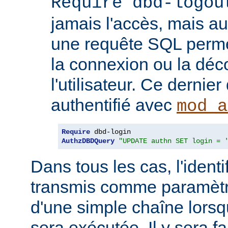
Require dbd-logou
jamais l'accès, mais au
une requête SQL permet
la connexion ou la dé
l'utilisateur. Ce dernier
authentifié avec
mod_a
Require
AuthzDBDQuery
"UPDATE authn SET login = 
Dans tous les cas, l'identif
transmis comme paramètr
d'une simple chaîne lors
sera exécutée. Il y sera fa