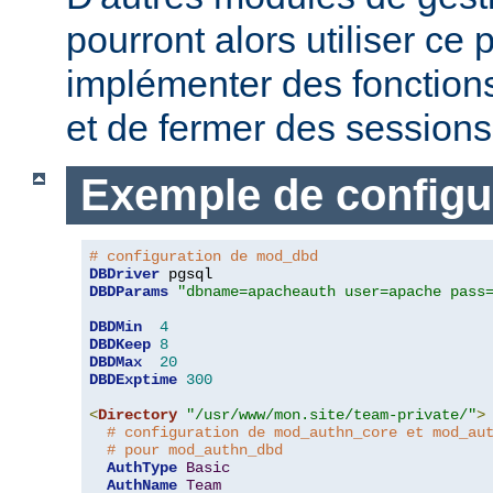
pourront alors utiliser c
implémenter des fonctions
et de fermer des sessions 
Exemple de configu
# configuration de mod_dbd
DBDriver
DBDParams
"dbname=apacheauth user=apache pass
DBDMin
4
DBDKeep
8
DBDMax
20
DBDExptime
300
<
Directory
"/usr/www/mon.site/team-private/"
>
# configuration de mod_authn_core et mod_au
# pour mod_authn_dbd
AuthType
Basic
AuthName
Team