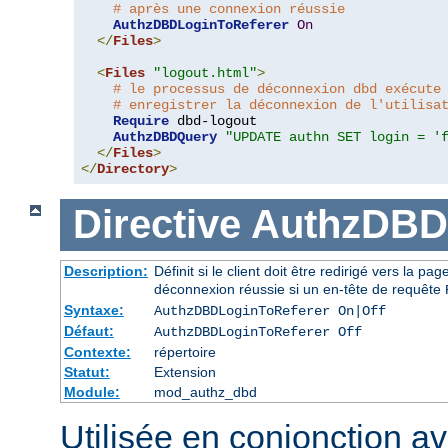
# après une connexion réussie
AuthzDBDLoginToReferer
On
</
Files
>
<
Files
"logout.html"
>
# le processus de déconnexion dbd exécute
# enregistrer la déconnexion de l'utilisa
Require
 dbd-logout

AuthzDBDQuery
"UPDATE authn SET login = '
</
Files
>
</
Directory
>
Directive
AuthzDBD
Description:
Définit si le client doit être redirigé vers la 
déconnexion réussie si un en-tête de requête
Syntaxe:
AuthzDBDLoginToReferer On|Off
Défaut:
AuthzDBDLoginToReferer Off
Contexte:
répertoire
Statut:
Extension
Module:
mod_authz_dbd
Utilisée en conjonction a