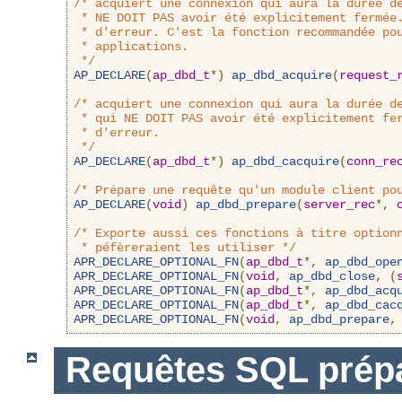
/* acquiert une connexion qui aura la durée de
 * NE DOIT PAS avoir été explicitement fermée.
 * d'erreur. C'est la fonction recommandée pou
 * applications.

 */
AP_DECLARE
(
ap_dbd_t
*)
ap_dbd_acquire
(
request_
/* acquiert une connexion qui aura la durée de
 * qui NE DOIT PAS avoir été explicitement fer
 * d'erreur.

 */
AP_DECLARE
(
ap_dbd_t
*)
ap_dbd_cacquire
(
conn_re
/* Prépare une requête qu'un module client po
AP_DECLARE
(
void
)
ap_dbd_prepare
(
server_rec
*,
/* Exporte aussi ces fonctions à titre optionn
 * péfèreraient les utiliser */
APR_DECLARE_OPTIONAL_FN
(
ap_dbd_t
*,
ap_dbd_ope
APR_DECLARE_OPTIONAL_FN
(
void
,
ap_dbd_close
,
(
APR_DECLARE_OPTIONAL_FN
(
ap_dbd_t
*,
ap_dbd_acq
APR_DECLARE_OPTIONAL_FN
(
ap_dbd_t
*,
ap_dbd_cac
APR_DECLARE_OPTIONAL_FN
(
void
,
ap_dbd_prepare
,
Requêtes SQL prép