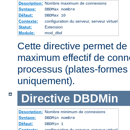
Description:
Nombre maximum de connexions
Syntaxe:
DBDMax
nombre
Défaut:
DBDMax 10
Contexte:
configuration du serveur, serveur virtuel
Statut:
Extension
Module:
mod_dbd
Cette directive permet de 
maximum effectif de conn
processus (plates-formes
uniquement).
Directive
DBDMin
Description:
Nombre minimum de connexions
Syntaxe:
DBDMin
nombre
Défaut:
DBDMin 1
Contexte:
configuration du serveur, serveur virtuel