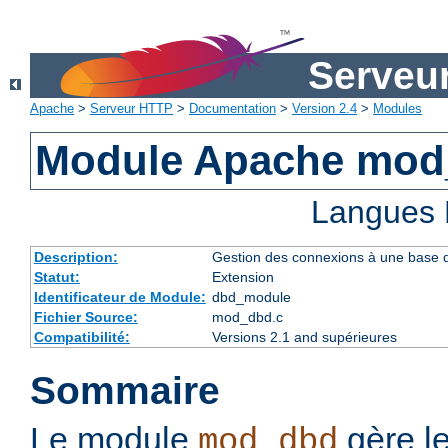
Serveu
Apache
>
Serveur HTTP
>
Documentation
>
Version 2.4
>
Modules
Module Apache mo
Langues 
Description:
Gestion des connexions à une base
Statut:
Extension
Identificateur de Module:
dbd_module
Fichier Source:
mod_dbd.c
Compatibilité:
Versions 2.1 and supérieures
Sommaire
Le module
gère l
mod_dbd