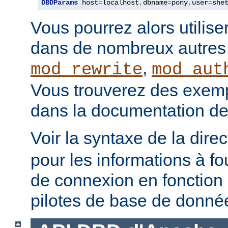
DBDParams
 host
=
localhost
,
dbname
=
pony
,
user
=
she
Vous pourrez alors utilise
dans de nombreux autre
,
mod_rewrite
mod_aut
Vous trouverez des exempl
dans la documentation de
Voir la syntaxe de la dire
pour les informations à fo
de connexion en fonction 
pilotes de base de donné