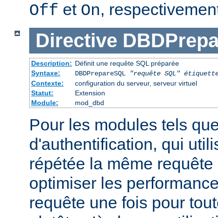
et
, respectivement
Off
On
Directive
DBDPrepa
Description:
Définit une requête SQL préparée
Syntaxe:
DBDPrepareSQL
"requête SQL"
étiquett
Contexte:
configuration du serveur, serveur virtuel
Statut:
Extension
Module:
mod_dbd
Pour les modules tels qu
d'authentification, qui uti
répétée la même requête
optimiser les performance
requête une fois pour tou