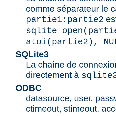
comme séparateur le car
est
partie1:partie2
sqlite_open(parti
atoi(partie2), NU
SQLite3
La chaîne de connexio
directement à
sqlite
ODBC
datasource, user, pass
ctimeout, stimeout, ac