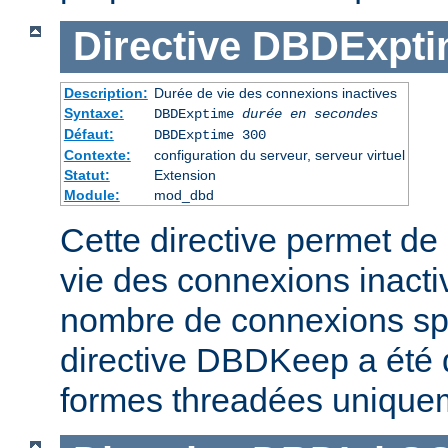
Directive
DBDExpti
Description:
Durée de vie des connexions inactives
Syntaxe:
DBDExptime
durée en secondes
Défaut:
DBDExptime 300
Contexte:
configuration du serveur, serveur virtuel
Statut:
Extension
Module:
mod_dbd
Cette directive permet de 
vie des connexions inacti
nombre de connexions spé
directive DBDKeep a été 
formes threadées unique