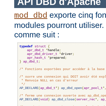
API DBD d'Apache
exporte cinq fon
mod_dbd
modules pourront utiliser.
comme suit :
typedef
struct
{
apr_dbd_t
*
handle
;
apr_dbd_driver_t
*
driver
;
apr_hash_t
*
prepared
;
}
ap_dbd_t
;
/* Fonctions exportées pour accéder à la base
/* ouvre une connexion qui DOIT avoir été expl
 * Renvoie NULL en cas d'erreur

 */
AP_DECLARE
(
ap_dbd_t
*)
ap_dbd_open
(
apr_pool_t
*
/* ferme une connexion ouverte avec ap_dbd_op
AP_DECLARE
(
void
)
ap_dbd_close
(
server_rec
*,
ap