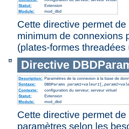
Statut:
Extension
Module:
mod_dbd
Cette directive permet de 
minimum de connexions p
(plates-formes threadées
Directive
DBDPara
Description:
Paramètres de la connexion à la base de don
Syntaxe:
DBDParams
param1
=
valeur1
[,
param2
=
val
Contexte:
configuration du serveur, serveur virtuel
Statut:
Extension
Module:
mod_dbd
Cette directive permet de 
paramètres selon les beso