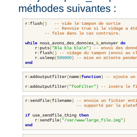
méthodes suivantes :
r
:
flush
()
-- vide le tampon de sortie
-- Renvoie true si le vidage a ét
-- false dans le cas contraire.
while
 nous_avons_des_donn
é
es_
à
_envoyer 
do
    r
:
puts
(
"Bla bla bla\n"
)
-- envoi des donn
    r
:
flush
()
-- vidage du tampon (envoi au c
    r
.
usleep
(
500000
)
-- mise en attente penda
end
r
:
addoutputfilter
(
name
|
function
)
-- ajoute un
r
:
addoutputfilter
(
"fooFilter"
)
-- insère le f
r
:
sendfile
(
filename
)
-- envoie un fichier ent
-- supporté par la plate
if
 use_sendfile_thing 
then
    r
:
sendfile
(
"/var/www/large_file.img"
)
end