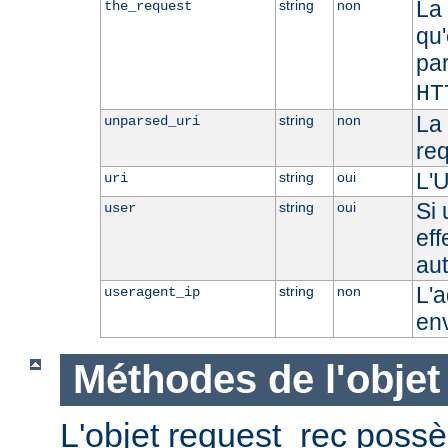
La 
string
non
the_request
qu'
pa
HT
La 
string
non
unparsed_uri
re
L'U
string
oui
uri
Si 
string
oui
user
eff
aut
L'a
string
non
useragent_ip
en
Méthodes de l'objet
L'objet request_rec poss