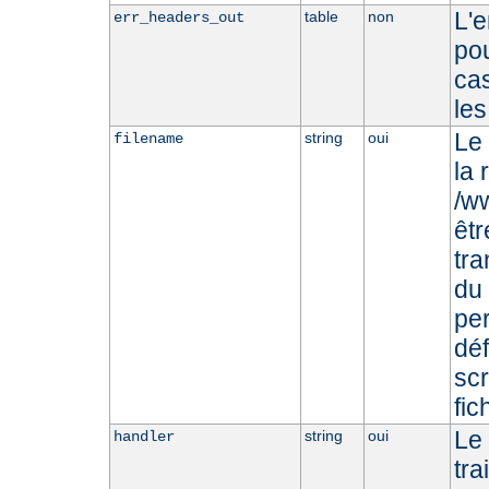
L'
table
non
err_headers_out
pou
cas
les
Le 
string
oui
filename
la 
/ww
êtr
tr
du 
per
déf
scr
fic
Le
string
oui
handler
tra