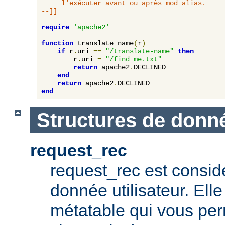
     l'exécuter avant ou après mod_alias.

--]]
require
'apache2'
function
 translate_name
(
r
)
if
 r
.
uri 
==
"/translate-name"
then
        r
.
uri 
=
"/find_me.txt"
return
 apache2
.
DECLINED

end
return
 apache2
.
end
Structures de donn
request_rec
request_rec est consid
donnée utilisateur. El
métatable qui vous per