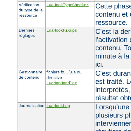
Cette phas
Vérification
LuaHookTypeChecker
du type de la
contenu et 
ressource
ressource.
C'est la de
Derniers
LuaHookFixups
réglages
l'activation
contenu. To
minute à la
ici.
C'est duran
Gestionnaire
fichiers fx.
ou
.lua
de contenu
directive
est traité. 
LuaMapHandler
interprétés,
résultat ob
Lorsqu'une 
Journalisation
LuaHookLog
plusieurs p
interviennen