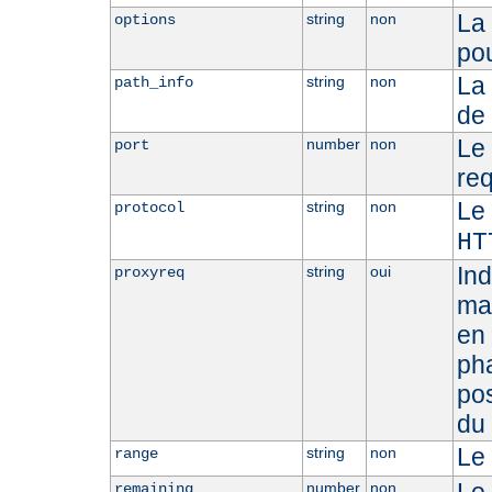
La 
string
non
options
pou
La
string
non
path_info
de 
Le 
number
non
port
req
Le 
string
non
protocol
HT
Ind
string
oui
proxyreq
man
en 
ph
po
du 
Le 
string
non
range
number
non
remaining