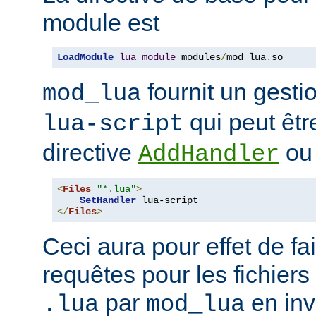
module est
LoadModule
lua_module
 modules
/
mod_lua
.
so
fournit un gest
mod_lua
qui peut êtr
lua-script
directive
o
AddHandler
<
Files
"*.lua"
>
SetHandler
</
Files
>
Ceci aura pour effet de fair
requêtes pour les fichiers
par
en inv
.lua
mod_lua