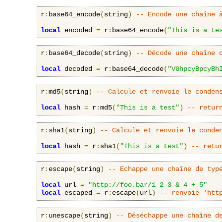
r
:
base64_encode
(
string
)
-- Encode une chaîne 
local
 encoded 
=
 r
:
base64_encode
(
"This is a te
r
:
base64_decode
(
string
)
-- Décode une chaîne 
local
 decoded 
=
 r
:
base64_decode
(
"VGhpcyBpcyBh
r
:
md5
(
string
)
-- Calcule et renvoie le conden
local
 hash 
=
 r
:
md5
(
"This is a test"
)
-- retur
r
:
sha1
(
string
)
-- Calcule et renvoie le conde
local
 hash 
=
 r
:
sha1
(
"This is a test"
)
-- retu
r
:
escape
(
string
)
-- Echappe une chaîne de typ
local
 url 
=
"http://foo.bar/1 2 3 & 4 + 5"
local
 escaped 
=
 r
:
escape
(
url
)
-- renvoie 'htt
r
:
unescape
(
string
)
-- Déséchappe une chaîne d