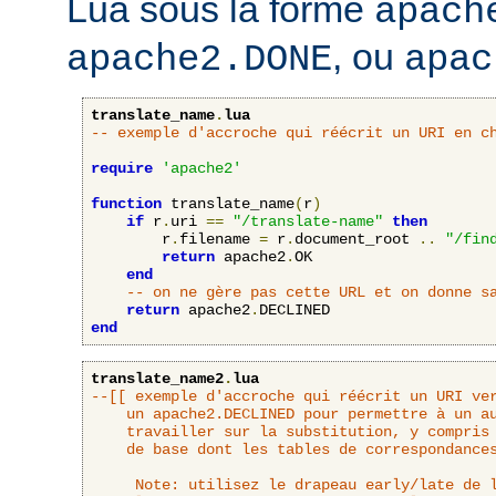
Lua sous la forme
apach
, ou
apache2.DONE
apac
translate_name
.
lua
-- exemple d'accroche qui réécrit un URI en c
require
'apache2'
function
 translate_name
(
r
)
if
 r
.
uri 
==
"/translate-name"
then
        r
.
filename 
=
 r
.
document_root 
..
"/fin
return
 apache2
.
OK

end
-- on ne gère pas cette URL et on donne s
return
 apache2
.
end
translate_name2
.
lua
--[[ exemple d'accroche qui réécrit un URI ver
	un apache2.DECLINED pour permettre à un autre interpréteur d'URL de

	travailler sur la substitution, y compris l'accroche translate_name

	de base dont les tables de correspondances se basent sur DocumentRoot.

     Note: utilisez le drapeau early/late de l