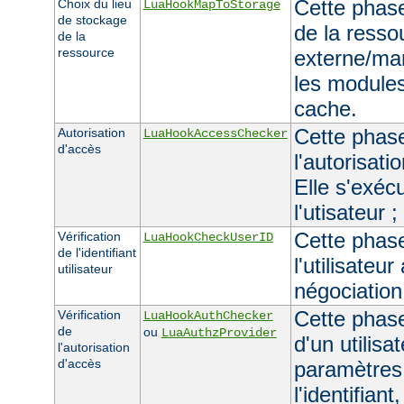
Cette phase
Choix du lieu
LuaHookMapToStorage
de stockage
de la resso
de la
ressource
externe/man
les module
cache.
Cette phase 
Autorisation
LuaHookAccessChecker
d'accès
l'autorisati
Elle s'exécu
l'utisateur 
Cette phase 
Vérification
LuaHookCheckUserID
de l'identifiant
l'utilisateur
utilisateur
négociation
Cette phase 
Vérification
LuaHookAuthChecker
de
ou
LuaAuthzProvider
d'un utilisa
l'autorisation
d'accès
paramètres
l'identifiant,