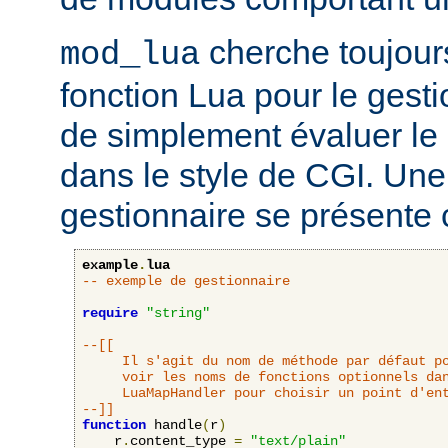
cherche toujour
mod_lua
fonction Lua pour le gesti
de simplement évaluer le 
dans le style de CGI. Une
gestionnaire se présente 
example
.
lua
-- exemple de gestionnaire
require
"string"
--[[

     Il s'agit du nom de méthode par défaut po
     voir les noms de fonctions optionnels dan
     LuaMapHandler pour choisir un point d'ent
--]]
function
 handle
(
r
)
    r
.
content_type 
=
"text/plain"