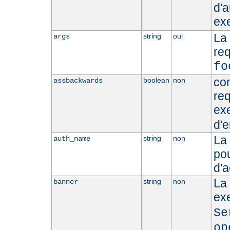
d'a
ex
La
string
oui
args
re
fo
con
boolean
non
assbackwards
req
ex
d'e
La 
string
non
auth_name
pou
d'a
La 
string
non
banner
ex
Se
op