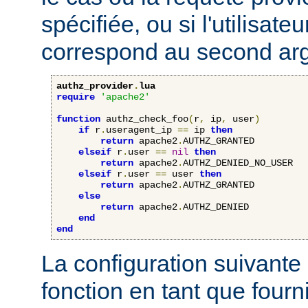
spécifiée, ou si l'utilisateu
correspond au second ar
authz_provider
.
lua
require
'apache2'
function
 authz_check_foo
(
r
,
 ip
,
 user
)
if
 r
.
useragent_ip 
==
 ip 
then
return
 apache2
.
AUTHZ_GRANTED

elseif
 r
.
user 
==
nil
then
return
 apache2
.
AUTHZ_DENIED_NO_USER

elseif
 r
.
user 
==
 user 
then
return
 apache2
.
AUTHZ_GRANTED

else
return
 apache2
.
AUTHZ_DENIED

end
end
La configuration suivante 
fonction en tant que four