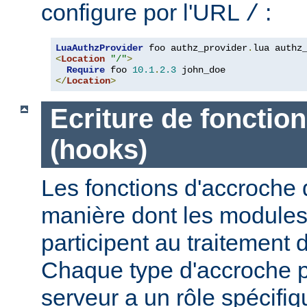
configure por l'URL
:
/
LuaAuthzProvider
 foo authz_provider
.
<
Location
"/"
>
Require
 foo 
10.1
.
2.3
</
Location
>
Ecriture de fonctio
(hooks)
Les fonctions d'accroche 
manière dont les modules 
participent au traitement 
Chaque type d'accroche p
serveur a un rôle spécif