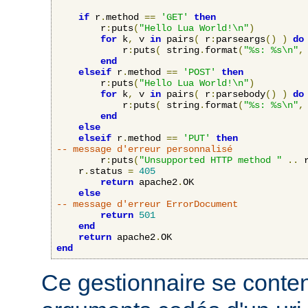
if
 r
.
method 
==
'GET'
then
    	r
:
puts
(
"Hello Lua World!\n"
)
for
 k
,
 v 
in
 pairs
(
 r
:
parseargs
()
)
do
            r
:
puts
(
 string
.
format
(
"%s: %s\n"
,
end
elseif
 r
.
method 
==
'POST'
then
    	r
:
puts
(
"Hello Lua World!\n"
)
for
 k
,
 v 
in
 pairs
(
 r
:
parsebody
()
)
do
            r
:
puts
(
 string
.
format
(
"%s: %s\n"
,
end
else
elseif
 r
.
method 
==
'PUT'
then
-- message d'erreur personnalisé
        r
:
puts
(
"Unsupported HTTP method "
..
 
	r
.
status 
=
405
return
 apache2
.
OK

else
-- message d'erreur ErrorDocument
return
501
end
return
 apache2
.
end
Ce gestionnaire se content