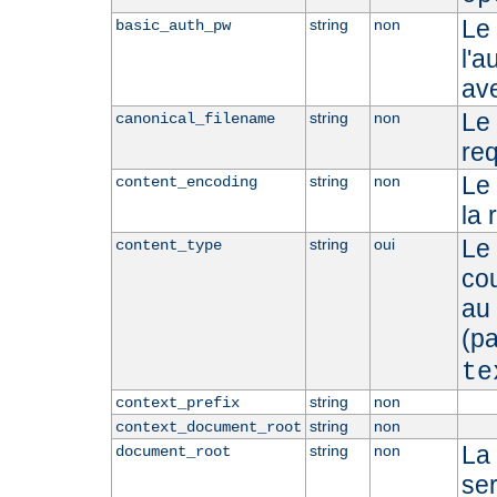
Le
string
non
basic_auth_pw
l'a
ave
Le 
string
non
canonical_filename
re
Le
string
non
content_encoding
la 
Le 
string
oui
content_type
cou
au
(p
te
string
non
context_prefix
string
non
context_document_root
La
string
non
document_root
se