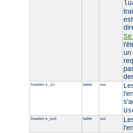
lu
tra
est
dir
Se
l'ê
un 
req
pas
der
Le
table
oui
headers_in
l'e
s'
Us
Le
table
oui
headers_out
l'e