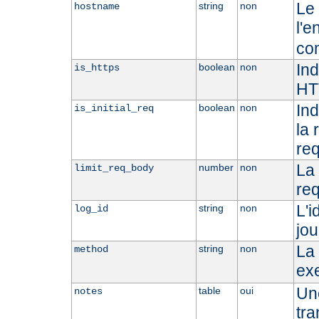
Le 
string
non
hostname
l'e
co
Ind
boolean
non
is_https
HT
Ind
boolean
non
is_initial_req
la 
req
La 
number
non
limit_req_body
req
L'i
string
non
log_id
jou
La 
string
non
method
ex
Une
table
oui
notes
tra