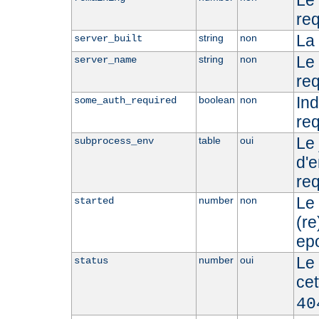
Le 
req
La 
string
non
server_built
Le
string
non
server_name
req
Ind
boolean
non
some_auth_required
req
Le 
table
oui
subprocess_env
d'
req
Le
number
non
started
(r
epo
Le 
number
oui
status
ce
40