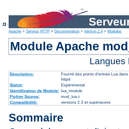
Serveu
Apache
>
Serveur HTTP
>
Documentation
>
Version 2.4
>
Modules
Module Apache mod
Langues 
Description:
Fournit des points d'entrée Lua dans 
httpd
Statut:
Expérimental
Identificateur de Module:
lua_module
Fichier Source:
mod_lua.c
Compatibilité:
versions 2.3 et supérieures
Sommaire