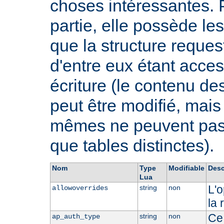
choses intéressantes. 
partie, elle possède 
que la structure request
d'entre eux étant acces
écriture (le contenu de
peut être modifié, mai
mêmes ne peuvent pas ê
que tables distinctes).
Nom
Type
Modifiable
Desc
Lua
L'o
string
non
allowoverrides
la 
Ce 
string
non
ap_auth_type