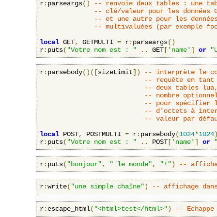
r
:
parseargs
()
-- renvoie deux tables : une ta
-- clé/valeur pour les données 
-- et une autre pour les donnée
-- multivaluées (par exemple fo
local
 GET
,
 GETMULTI 
=
 r
:
parseargs
()
r
:
puts
(
"Votre nom est : "
..
 GET
[
'name'
]
or
"
r
:
parsebody
()([
sizeLimit
])
-- interprète le c
-- requête en tant
-- deux tables lua
-- nombre optionne
-- pour spécifier 
-- d'octets à inte
-- valeur par défa
local
 POST
,
 POSTMULTI 
=
 r
:
parsebody
(
1024
*
1024
r
:
puts
(
"Votre nom est : "
..
 POST
[
'name'
]
or
r
:
puts
(
"bonjour"
,
" le monde"
,
"!"
)
-- affich
r
:
write
(
"une simple chaîne"
)
-- affichage dan
r
:
escape_html
(
"<html>test</html>"
)
-- Echappe