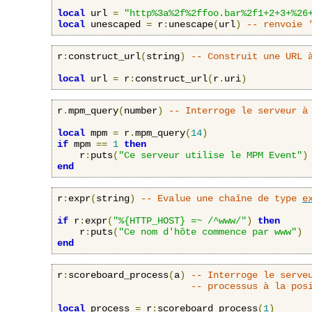
local
 url 
=
"http%3a%2f%2ffoo.bar%2f1+2+3+%26
local
 unescaped 
=
 r
:
unescape
(
url
)
-- renvoie 
r
:
construct_url
(
string
)
-- Construit une URL 
local
 url 
=
 r
:
construct_url
(
r
.
uri
)
r
.
mpm_query
(
number
)
-- Interroge le serveur à
local
 mpm 
=
 r
.
mpm_query
(
14
)
if
 mpm 
==
1
then
    r
:
puts
(
"Ce serveur utilise le MPM Event"
)
end
r
:
expr
(
string
)
-- Evalue une chaîne de type 
e
if
 r
:
expr
(
"%{HTTP_HOST} =~ /^www/"
)
then
    r
:
puts
(
"Ce nom d'hôte commence par www"
)
end
r
:
scoreboard_process
(
a
)
-- Interroge le serve
-- processus à la pos
local
 process 
=
 r
:
scoreboard_process
(
1
)