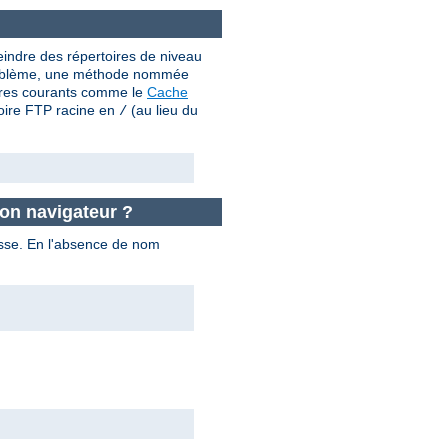
teindre des répertoires de niveau
e problème, une méthode nommée
aires courants comme le
Cache
toire FTP racine en
(au lieu du
/
on navigateur ?
passe. En l'absence de nom