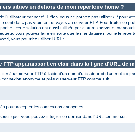
iers situés en dehors de mon répertoire home ?
l'utilisateur connecté. Hélas, vous ne pouvez pas utiliser /../ pour at
r et ne sont donc pas vraiment envoyés au serveur FTP. Pour traiter c
che ; cette solution est aussi utilisée par d'autres serveurs mandat
equête, vous pouvez faire en sorte que le mandataire modifie le réper
, vous pourriez utiliser l'URL :
motd
 FTP apparaissant en clair dans la ligne d'URL de m
exion à un serveur FTP à l'aide d'un nom d'utilisateur et d'un mot de 
une connexion anonyme auprès du serveur FTP comme suit :
urés pour accepter les connexions anonymes.
spécifique, vous pouvez intégrer ce dernier dans l'URL comme suit :