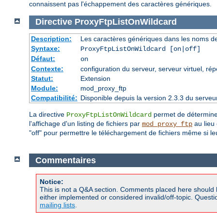
connaissent pas l'échappement des caractères génériques.
Directive
ProxyFtpListOnWildcard
Description:
Les caractères génériques dans les noms de f
Syntaxe:
ProxyFtpListOnWildcard [on|off]
Défaut:
on
Contexte:
configuration du serveur, serveur virtuel, rép
Statut:
Extension
Module:
mod_proxy_ftp
Compatibilité:
Disponible depuis la version 2.3.3 du serv
La directive
permet de déterminer
ProxyFtpListOnWildcard
l'affichage d'un listing de fichiers par
au lieu 
mod_proxy_ftp
"off" pour permettre le téléchargement de fichiers même si l
Commentaires
Notice:
This is not a Q&A section. Comments placed here should 
either implemented or considered invalid/off-topic. Ques
mailing lists
.