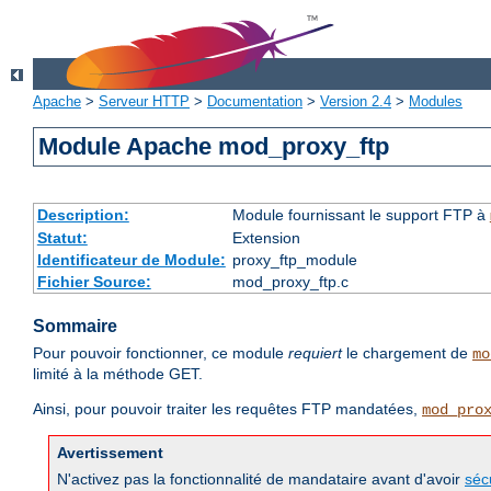
Apache
>
Serveur HTTP
>
Documentation
>
Version 2.4
>
Modules
Module Apache mod_proxy_ftp
Description:
Module fournissant le support FTP à
Statut:
Extension
Identificateur de Module:
proxy_ftp_module
Fichier Source:
mod_proxy_ftp.c
Sommaire
Pour pouvoir fonctionner, ce module
requiert
le chargement de
mo
limité à la méthode GET.
Ainsi, pour pouvoir traiter les requêtes FTP mandatées,
mod_pro
Avertissement
N'activez pas la fonctionnalité de mandataire avant d'avoir
séc