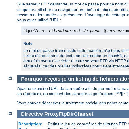
Si le serveur FTP demande un mot de passe pour ce nom d'util
ce qui fera afficher au navigateur une boîte de dialogue utilis
ressource demandée est présentée. L'avantage de cette procédur
vous aviez utilisé l'URL :
ftp://
nom-utilisateur
:
mot-de-passe
@
serveur
/m
Note
Le mot de passe transmis de cette manière n'est pas chiffr
forme d'une chaîne de texte en clair codée en base64, et 
deux fois avant d'accéder à votre serveur FTP via HTTP (
sécurisés, car des oreilles indiscrètes pourraient intercep
Pourquoi reçois-je un listing de fichiers al
Apache examine l'URL de la requête afin de permettre la navig
un répertoire, ou contient des caractères génériques ("*?[{~"
Vous pouvez désactiver le traitement spécial des noms contena
Directive
ProxyFtpDirCharset
Description:
Définit le jeu de caractères des listings FT