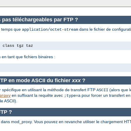
s pas téléchargeables par FTP ?
en temps que
dans le fichier de configura
application/octet-stream
e class tgz taz
 en tant que fichiers binaires :
FTP en mode ASCII du fichier
xxx
?
r spécifique en utilisant la méthode de transfert FTP
(alors que l
ASCII
en suffixant la requête avec
pour forcer un transfert en
proxy
;type=a
e ASCII).
FTP ?
 dans mod_proxy. Vous pouvez en revanche utiliser le chargement HT