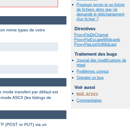
Pourquoi reçois-je un listing
de fichiers alors que j'ai
demandé le téléchargement
d'un fichier ?
Directives
tion mime.types de votre
ProxyFtpDirCharset
ProxyFtpEscapeWildcards
ProxyFtpListOnWildcard
Traitement des bugs
Journal des modifications de
httpd
Problèmes connus
Signaler un bug
Voir aussi
e mode transfert par défaut est
mod_proxy
 mode ASCII (les listings de
Commentaires
TP (POST or PUT) via un