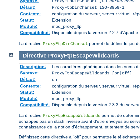
Syntaxe:
ProxyFtpDirCharset
jeu-caractères
Défaut:
ProxyFtpDirCharset ISO-8859-1
Contexte:
configuration du serveur, serveur virtuel, rép
Statut:
Extension
Module:
mod_proxy_ftp
Compatibilité:
Disponible depuis la version 2.2.7 d'Apache
La directive
permet de définir le jeu d
ProxyFtpDirCharset
Directive
ProxyFtpEscapeWildcards
Description:
Les caractères génériques dans les noms de 
Syntaxe:
ProxyFtpEscapeWildcards [on|off]
Défaut:
on
Contexte:
configuration du serveur, serveur virtuel, rép
Statut:
Extension
Module:
mod_proxy_ftp
Compatibilité:
Disponible depuis la version 2.3.3 du serv
La directive
permet de détermine
ProxyFtpEscapeWildcards
échappés pas un slash inversé avant d'être envoyés au serv
connaissance de la notion d'échappement, et tentent de servir
Définissez cette directive à "off" pour permettre le télécha