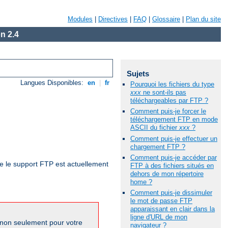
Modules
|
Directives
|
FAQ
|
Glossaire
|
Plan du site
n 2.4
Sujets
Langues Disponibles:
en
|
fr
Pourquoi les fichiers du type
xxx
ne sont-ils pas
téléchargeables par FTP ?
Comment puis-je forcer le
téléchargement FTP en mode
ASCII du fichier
xxx
?
Comment puis-je effectuer un
chargement FTP ?
Comment puis-je accéder par
ue le support FTP est actuellement
FTP à des fichiers situés en
dehors de mon répertoire
home ?
Comment puis-je dissimuler
le mot de passe FTP
apparaissant en clair dans la
ligne d'URL de mon
 non seulement pour votre
navigateur ?