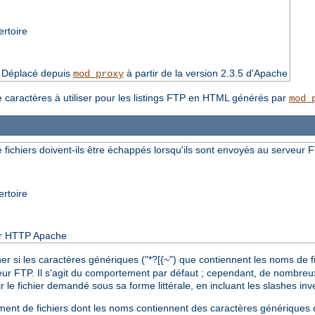
ertoire
. Déplacé depuis
à partir de la version 2.3.5 d'Apache
mod_proxy
e caractères à utiliser pour les listings FTP en HTML générés par
mod_
fichiers doivent-ils être échappés lorsqu'ils sont envoyés au serveur 
ertoire
eur HTTP Apache
r si les caractères génériques ("*?[{~") que contiennent les noms de 
eur FTP. Il s'agit du comportement par défaut ; cependant, de nombre
 le fichier demandé sous sa forme littérale, en incluant les slashes i
rgement de fichiers dont les noms contiennent des caractères générique