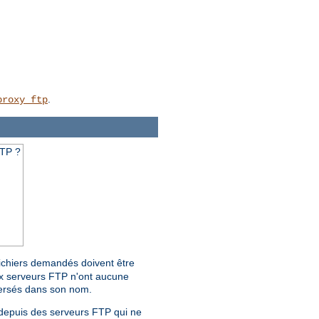
.
proxy_ftp
FTP ?
fichiers demandés doivent être
ux serveurs FTP n'ont aucune
nversés dans son nom.
s depuis des serveurs FTP qui ne