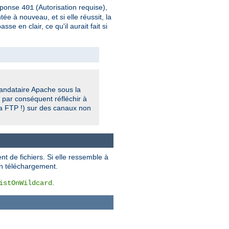
réponse
(Autorisation requise),
401
ée à nouveau, et si elle réussit, la
 en clair, ce qu'il aurait fait si
 mandataire Apache sous la
 par conséquent réfléchir à
ia FTP !) sur des canaux non
t de fichiers. Si elle ressemble à
un téléchargement.
.
istOnWildcard