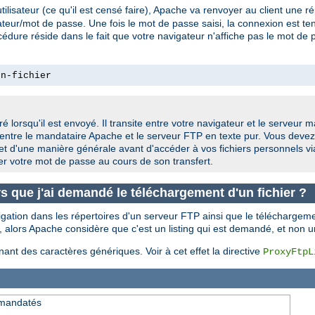
isateur (ce qu'il est censé faire), Apache va renvoyer au client une 
ateur/mot de passe. Une fois le mot de passe saisi, la connexion est tent
e réside dans le fait que votre navigateur n'affiche pas le mot de passe
on-fichier
é lorsqu'il est envoyé. Il transite entre votre navigateur et le serveur
entre le mandataire Apache et le serveur FTP en texte pur. Vous devez
et d'une manière générale avant d'accéder à vos fichiers personnels v
ter votre mot de passe au cours de son transfert.
ors que j'ai demandé le téléchargement d'un fichier ?
ation dans les répertoires d'un serveur FTP ainsi que le téléchargemen
), alors Apache considère que c'est un listing qui est demandé, et non 
nt des caractères génériques. Voir à cet effet la directive
ProxyFtpL
P mandatés