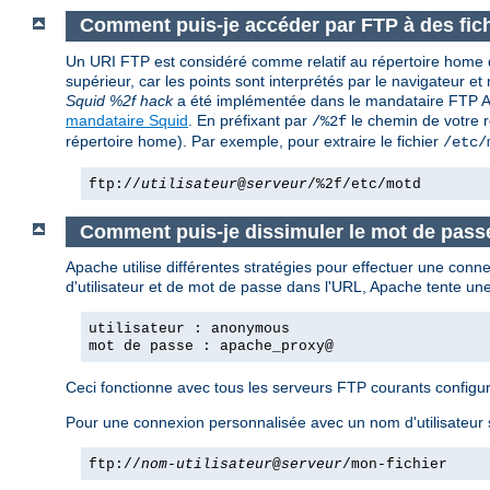
Comment puis-je accéder par FTP à des fich
Un URI FTP est considéré comme relatif au répertoire home de 
supérieur, car les points sont interprétés par le navigateu
Squid %2f hack
a été implémentée dans le mandataire FTP Apa
mandataire Squid
. En préfixant par
le chemin de votre r
/%2f
répertoire home). Par exemple, pour extraire le fichier
/etc/
ftp://
utilisateur
@
serveur
/%2f/etc/motd
Comment puis-je dissimuler le mot de passe
Apache utilise différentes stratégies pour effectuer une conn
d'utilisateur et de mot de passe dans l'URL, Apache tente 
utilisateur : anonymous
mot de passe : apache_proxy@
Ceci fonctionne avec tous les serveurs FTP courants config
Pour une connexion personnalisée avec un nom d'utilisateur 
ftp://
nom-utilisateur
@
serveur
/mon-fichier