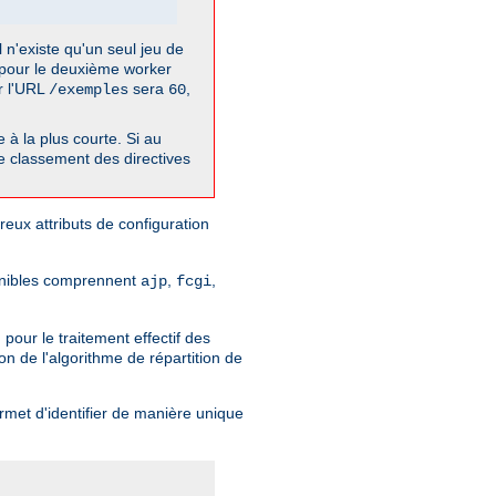
l n'existe qu'un seul jeu de
t pour le deuxième worker
ur l'URL
sera
,
/exemples
60
à la plus courte. Si au
de classement des directives
reux attributs de configuration
ponibles comprennent
,
,
ajp
fcgi
pour le traitement effectif des
n de l'algorithme de répartition de
met d'identifier de manière unique