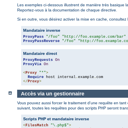
Les exemples ci-dessous illustrent de manière très basique l
Reportez-vous à la documentation de chaque directive.
Si en outre, vous désirez activer la mise en cache, consulte
Mandataire inverse
ProxyPass
"/foo"
"http://foo.example.com/bar"
ProxyPassReverse
"/foo"
"http://foo.example.c
Mandataire direct
ProxyRequests
On
ProxyVia
On
<
Proxy
"*"
>
Require
 host internal
.
example
.
</
Proxy
>
Accès via un gestionnaire
Vous pouvez aussi forcer le traitement d'une requête en tant
suivant, toutes les requêtes pour des scripts PHP seront tra
Scripts PHP et mandataire inverse
<
FilesMatch
"\.php$"
>