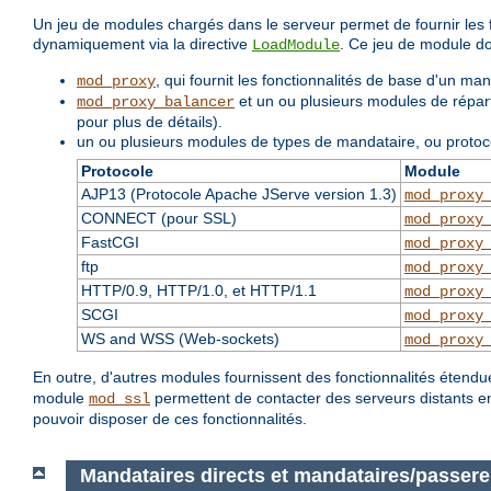
Un jeu de modules chargés dans le serveur permet de fournir les f
dynamiquement via la directive
. Ce jeu de module do
LoadModule
, qui fournit les fonctionnalités de base d'un ma
mod_proxy
et un ou plusieurs modules de réparti
mod_proxy_balancer
pour plus de détails).
un ou plusieurs modules de types de mandataire, ou protoc
Protocole
Module
AJP13 (Protocole Apache JServe version 1.3)
mod_proxy
CONNECT (pour SSL)
mod_proxy
FastCGI
mod_proxy
ftp
mod_proxy
HTTP/0.9, HTTP/1.0, et HTTP/1.1
mod_proxy
SCGI
mod_proxy
WS and WSS (Web-sockets)
mod_proxy
En outre, d'autres modules fournissent des fonctionnalités étend
module
permettent de contacter des serveurs distants en
mod_ssl
pouvoir disposer de ces fonctionnalités.
Mandataires directs et mandataires/passere