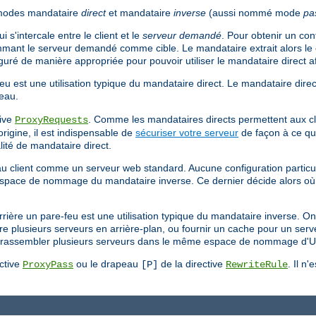
 modes mandataire
direct
et mandataire
inverse
(aussi nommé mode
pa
 s'intercale entre le client et le
serveur demandé
. Pour obtenir un co
mant le serveur demandé comme cible. Le mandataire extrait alors le 
iguré de manière appropriée pour pouvoir utiliser le mandataire direct af
eu est une utilisation typique du mandataire direct. Le mandataire direct
seau.
tive
. Comme les mandataires directs permettent aux cl
ProxyRequests
origine, il est indispensable de
sécuriser votre serveur
de façon à ce que
lité de mandataire direct.
t au client comme un serveur web standard. Aucune configuration particul
espace de nommage du mandataire inverse. Ce dernier décide alors où 
errière un pare-feu est une utilisation typique du mandataire inverse. On
e plusieurs serveurs en arrière-plan, ou fournir un cache pour un serve
 à rassembler plusieurs serveurs dans le même espace de nommage d'
ective
ou le drapeau
de la directive
. Il n'
ProxyPass
[P]
RewriteRule