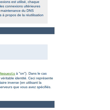
exions est utilisé, chaque
 les connexions ultérieures
 de maintenance du DNS
s à propos de la réutilisation
à "on"). Dans le cas
Requests
véritable identité. Ceci représente
re inverse (en utilisant la
 serveurs que vous avez spécifiés.