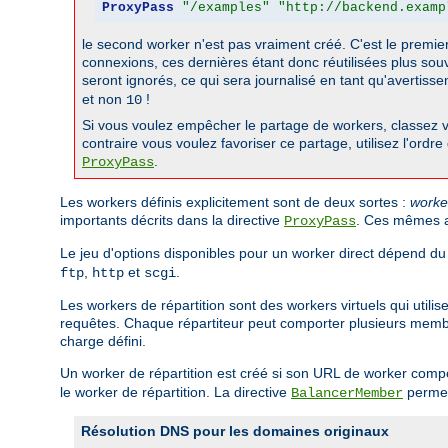
ProxyPass
"/examples"
"http://backend.examp
le second worker n'est pas vraiment créé. C'est le premier w
connexions, ces dernières étant donc réutilisées plus souv
seront ignorés, ce qui sera journalisé en tant qu'avertiss
et non
!
10
Si vous voulez empêcher le partage de workers, classez vo
contraire vous voulez favoriser ce partage, utilisez l'ordr
.
ProxyPass
Les workers définis explicitement sont de deux sortes :
worke
importants décrits dans la directive
. Ces mêmes at
ProxyPass
Le jeu d'options disponibles pour un worker direct dépend du
,
et
.
ftp
http
scgi
Les workers de répartition sont des workers virtuels qui utili
requêtes. Chaque répartiteur peut comporter plusieurs membres
charge défini.
Un worker de répartition est créé si son URL de worker com
le worker de répartition. La directive
permet
BalancerMember
Résolution DNS pour les domaines originaux