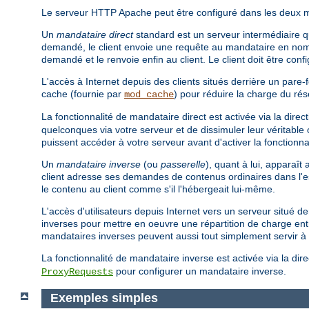
Le serveur HTTP Apache peut être configuré dans les deux
Un
mandataire direct
standard est un serveur intermédiaire qui
demandé, le client envoie une requête au mandataire en nom
demandé et le renvoie enfin au client. Le client doit être conf
L'accès à Internet depuis des clients situés derrière un pare-f
cache (fournie par
) pour réduire la charge du ré
mod_cache
La fonctionnalité de mandataire direct est activée via la direc
quelconques via votre serveur et de dissimuler leur véritable 
puissent accéder à votre serveur avant d'activer la fonctionna
Un
mandataire inverse
(ou
passerelle
), quant à lui, apparaî
client adresse ses demandes de contenus ordinaires dans l'
le contenu au client comme s'il l'hébergeait lui-même.
L'accès d'utilisateurs depuis Internet vers un serveur situé d
inverses pour mettre en oeuvre une répartition de charge entr
mandataires inverses peuvent aussi tout simplement servir
La fonctionnalité de mandataire inverse est activée via la dir
pour configurer un mandataire inverse.
ProxyRequests
Exemples simples