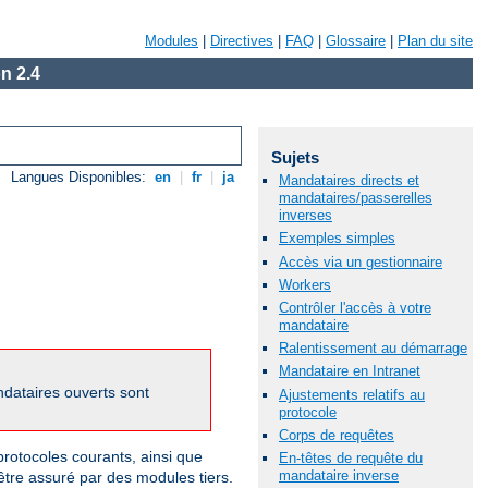
Modules
|
Directives
|
FAQ
|
Glossaire
|
Plan du site
n 2.4
Sujets
Langues Disponibles:
en
|
fr
|
ja
Mandataires directs et
mandataires/passerelles
inverses
Exemples simples
Accès via un gestionnaire
Workers
Contrôler l'accès à votre
mandataire
Ralentissement au démarrage
Mandataire en Intranet
dataires ouverts sont
Ajustements relatifs au
protocole
Corps de requêtes
otocoles courants, ainsi que
En-têtes de requête du
mandataire inverse
être assuré par des modules tiers.