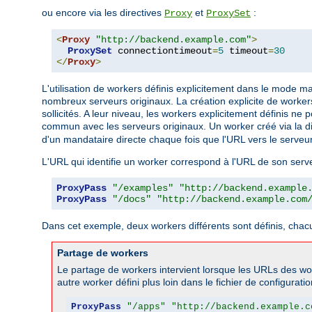
ou encore via les directives
et
:
Proxy
ProxySet
<
Proxy
"http://backend.example.com"
>
ProxySet
 connectiontimeout
=
5
 timeout
=
30
</
Proxy
>
L'utilisation de workers définis explicitement dans le mode 
nombreux serveurs originaux. La création explicite de workers
sollicités. A leur niveau, les workers explicitement définis 
commun avec les serveurs originaux. Un worker créé via la d
d'un mandataire directe chaque fois que l'URL vers le serveur
L'URL qui identifie un worker correspond à l'URL de son serv
ProxyPass
"/examples"
"http://backend.example
ProxyPass
"/docs"
"http://backend.example.com
Dans cet exemple, deux workers différents sont définis, chacu
Partage de workers
Le partage de workers intervient lorsque les URLs des wo
autre worker défini plus loin dans le fichier de configurati
ProxyPass
"/apps"
"http://backend.example.c