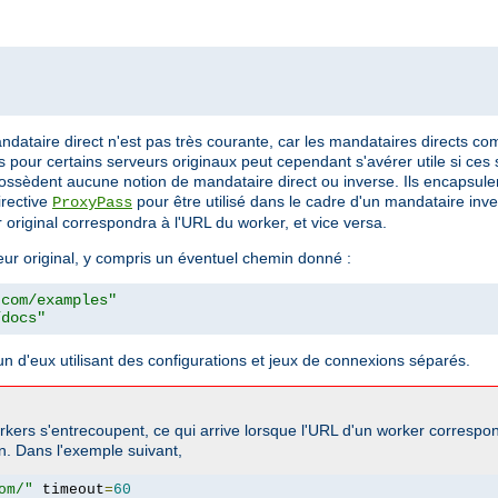
mandataire direct n'est pas très courante, car les mandataires directs 
 pour certains serveurs originaux peut cependant s'avérer utile si ces
ne possèdent aucune notion de mandataire direct ou inverse. Ils encaps
irective
pour être utilisé dans le cadre d'un mandataire inve
ProxyPass
 original correspondra à l'URL du worker, et vice versa.
eur original, y compris un éventuel chemin donné :
.com/examples"
/docs"
n d'eux utilisant des configurations et jeux de connexions séparés.
rkers s'entrecoupent, ce qui arrive lorsque l'URL d'un worker correspo
on. Dans l'exemple suivant,
om/"
 timeout
=
60