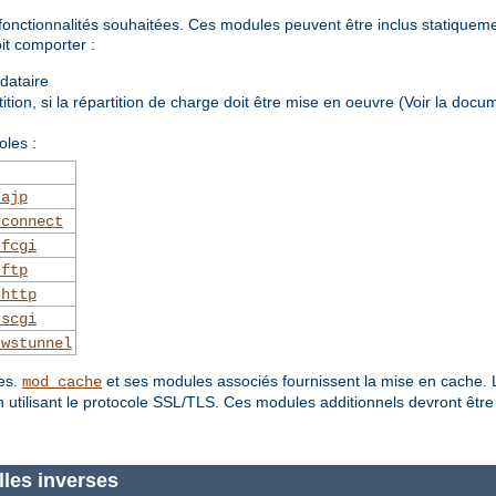
onctionnalités souhaitées. Ces modules peuvent être inclus statiqueme
it comporter :
ndataire
tion, si la répartition de charge doit être mise en oeuvre (Voir la doc
oles :
_ajp
_connect
_fcgi
_ftp
_http
_scgi
_wstunnel
ues.
et ses modules associés fournissent la mise en cache. 
mod_cache
 utilisant le protocole SSL/TLS. Ces modules additionnels devront être
lles inverses