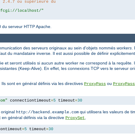
n 2.4.7 ou supérieure du
|fcgi://localhost/"
4.10 du serveur HTTP Apache.
ommunication des serveurs originaux au sein d'objets nommés
workers
.
faut du mandataire inverse. Il est aussi possible de définir expliciteme
et seront utilisés si aucun autre worker ne correspond à la requête. Ils 
istantes (Keep-Alive). En effet, les connexions TCP vers le serveur ori
 Ils sont en général définis via les directives
ou
ProxyPass
ProxyPass
com"
 connectiontimeout
=
5
 timeout
=
30
 original
qui utilisera les valeurs de t
http://backend.example.com
 en général définis via la directive
,
ProxySet
iontimeout
=
5
 timeout
=
30