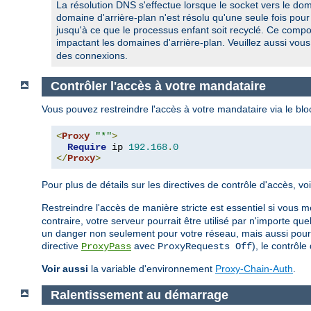
La résolution DNS s'effectue lorsque le socket vers le dom
domaine d'arrière-plan n'est résolu qu'une seule fois pour
jusqu'à ce que le processus enfant soit recyclé. Ce compo
impactant les domaines d'arrière-plan. Veuillez aussi vou
des connexions.
Contrôler l'accès à votre mandataire
Vous pouvez restreindre l'accès à votre mandataire via le bl
<
Proxy
"*"
>
Require
 ip 
192.168
.
0
</
Proxy
>
Pour plus de détails sur les directives de contrôle d'accès, 
Restreindre l'accès de manière stricte est essentiel si vous m
contraire, votre serveur pourrait être utilisé par n'importe q
un danger non seulement pour votre réseau, mais aussi pour l
directive
avec
), le contrôl
ProxyPass
ProxyRequests Off
Voir aussi
la variable d'environnement
Proxy-Chain-Auth
.
Ralentissement au démarrage