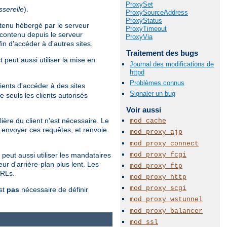
ProxySet
sserelle
).
ProxySourceAddress
ProxyStatus
ntenu hébergé par le serveur
ProxyTimeout
contenu depuis le serveur
ProxyVia
in d'accéder à d'autres sites.
Traitement des bugs
 peut aussi utiliser la mise en
Journal des modifications de
httpd
Problèmes connus
ients d'accéder à des sites
Signaler un bug
 seuls les clients autorisés
Voir aussi
ière du client n'est nécessaire. Le
mod_cache
envoyer ces requêtes, et renvoie
mod_proxy_ajp
mod_proxy_connect
mod_proxy_fcgi
 peut aussi utiliser les mandataires
ur d'arrière-plan plus lent. Les
mod_proxy_ftp
URLs.
mod_proxy_http
mod_proxy_scgi
est
pas
nécessaire de définir
mod_proxy_wstunnel
mod_proxy_balancer
mod_ssl