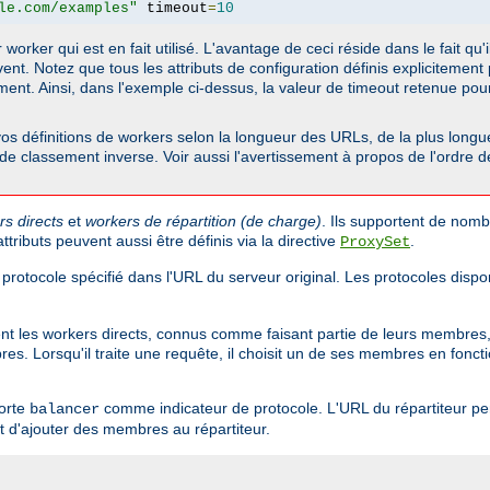
le.com/examples"
 timeout
=
10
orker qui est en fait utilisé. L'avantage de ceci réside dans le fait qu'i
ent. Notez que tous les attributs de configuration définis explicitemen
ement. Ainsi, dans l'exemple ci-dessus, la valeur de timeout retenue po
s définitions de workers selon la longueur des URLs, de la plus longue 
e de classement inverse. Voir aussi l'avertissement à propos de l'ordre 
rs directs
et
workers de répartition (de charge)
. Ils supportent de nomb
tributs peuvent aussi être définis via la directive
.
ProxySet
 protocole spécifié dans l'URL du serveur original. Les protocoles dis
sent les workers directs, connus comme faisant partie de leurs membres, 
. Lorsqu'il traite une requête, il choisit un de ses membres en fonctio
porte
comme indicateur de protocole. L'URL du répartiteur per
balancer
 d'ajouter des membres au répartiteur.