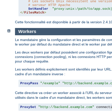
# Les sockets Unix nécessitent une versio
# serveur HTTP Apache
SetHandler
"proxy:unix:/path/to/app.sock
</
FilesMatch
>
Cette fonctionnalité est disponible à partir de la version 2.
Workers
Le mandataire gère la configuration et les paramètres de c
le worker par défaut du mandataire direct et le worker par dé
Les deux workers par défaut possèdent une configuration figée 
connexions (connection pooling), ni les connexions HTTP pers
pour chaque requête.
Les workers définis explicitement sont identifiés par leur URL.
cadre d'un mandataire inverse :
ProxyPass
"/example"
"http://backend.example.
Cette directive va créer un worker associé à l'URL du serveur
utilisés dans le cadre d'un mandataire direct, les workers sont
ProxySet
"http://backend.example.com"
 connect