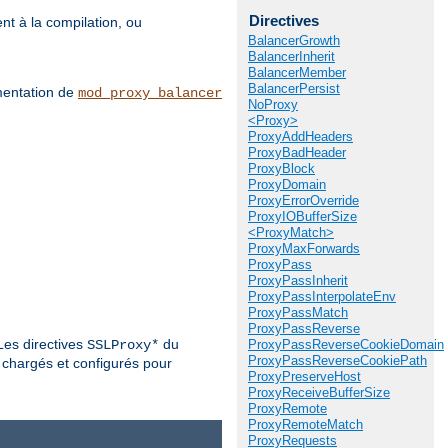
Directives
nt à la compilation, ou
BalancerGrowth
BalancerInherit
BalancerMember
BalancerPersist
umentation de
mod_proxy_balancer
NoProxy
<Proxy>
ProxyAddHeaders
ProxyBadHeader
ProxyBlock
ProxyDomain
ProxyErrorOverride
ProxyIOBufferSize
<ProxyMatch>
ProxyMaxForwards
ProxyPass
ProxyPassInherit
ProxyPassInterpolateEnv
ProxyPassMatch
ProxyPassReverse
Les directives
du
SSLProxy*
ProxyPassReverseCookieDomain
ProxyPassReverseCookiePath
 chargés et configurés pour
ProxyPreserveHost
ProxyReceiveBufferSize
ProxyRemote
ProxyRemoteMatch
ProxyRequests