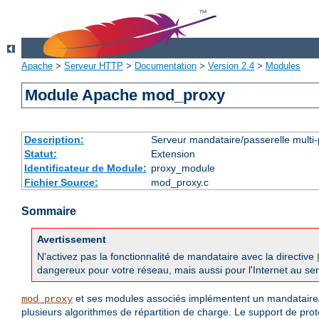
Apache
>
Serveur HTTP
>
Documentation
>
Version 2.4
>
Modules
Module Apache mod_proxy
Description:
Serveur mandataire/passerelle multi-
Statut:
Extension
Identificateur de Module:
proxy_module
Fichier Source:
mod_proxy.c
Sommaire
Avertissement
N'activez pas la fonctionnalité de mandataire avec la directive
dangereux pour votre réseau, mais aussi pour l'Internet au sen
et ses modules associés implémentent un mandataire/
mod_proxy
plusieurs algorithmes de répartition de charge. Le support de pro