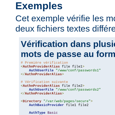
Exemples
Cet exemple vérifie les 
deux fichiers textes différ
Vérification dans plusi
mots de passe au form
# Première vérification
<
AuthnProviderAlias
 file file1
>
AuthUserFile
"/www/conf/passwords1"
</
AuthnProviderAlias
>
# Vérification suivante
<
AuthnProviderAlias
 file file2
>
AuthUserFile
"/www/conf/passwords2"
</
AuthnProviderAlias
>
<
Directory
"/var/web/pages/secure"
>
AuthBasicProvider
 file1 file2

AuthType
Basic