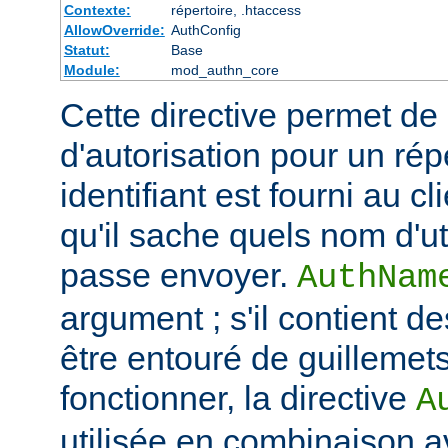
Contexte:
répertoire, .htaccess
AllowOverride:
AuthConfig
Statut:
Base
Module:
mod_authn_core
Cette directive permet de dé
d'autorisation pour un rép
identifiant est fourni au c
qu'il sache quels nom d'ut
passe envoyer.
AuthNam
argument ; s'il contient de
être entouré de guillemet
fonctionner, la directive
A
utilisée en combinaison a