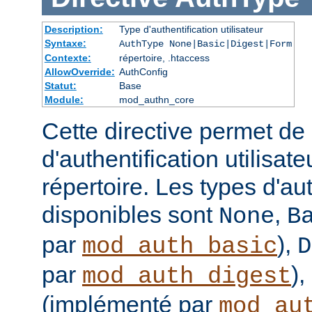
Description:
Type d'authentification utilisateur
Syntaxe:
AuthType None|Basic|Digest|Form
Contexte:
répertoire, .htaccess
AllowOverride:
AuthConfig
Statut:
Base
Module:
mod_authn_core
Cette directive permet de d
d'authentification utilisat
répertoire. Les types d'aut
disponibles sont
,
None
B
par
),
mod_auth_basic
D
par
),
mod_auth_digest
(implémenté par
mod_au