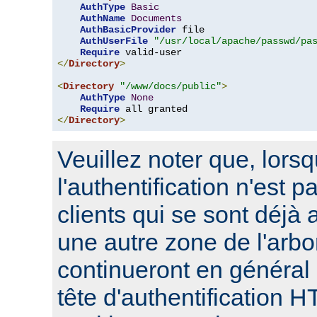
AuthType
Basic
AuthName
Documents
AuthBasicProvider
 file

AuthUserFile
"/usr/local/apache/passwd/pa
Require
</
Directory
>
<
Directory
"/www/docs/public"
>
AuthType
None
Require
</
Directory
>
Veuillez noter que, lors
l'authentification n'est p
clients qui se sont déjà 
une autre zone de l'arbo
continueront en général
tête d'authentification 