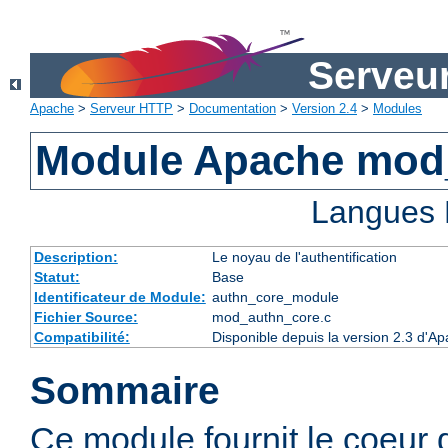
Serveu
Apache
>
Serveur HTTP
>
Documentation
>
Version 2.4
>
Modules
Module Apache mod
Langues 
Description:
Le noyau de l'authentification
Statut:
Base
Identificateur de Module:
authn_core_module
Fichier Source:
mod_authn_core.c
Compatibilité:
Disponible depuis la version 2.3 d'A
Sommaire
Ce module fournit le coeur 