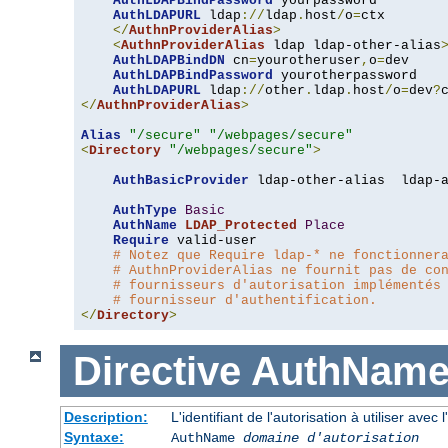
AuthLDAPBindPassword
 yourpassword

AuthLDAPURL
 ldap
://
ldap
.
host
/
o
=
ctx

</
AuthnProviderAlias
>
<
AuthnProviderAlias
 ldap ldap-other-alias
AuthLDAPBindDN
 cn
=
yourotheruser
,
o
=
dev

AuthLDAPBindPassword
 yourotherpassword

AuthLDAPURL
 ldap
://
other
.
ldap
.
host
/
o
=
dev
?
</
AuthnProviderAlias
>
Alias
"/secure"
"/webpages/secure"
<
Directory
"/webpages/secure"
>
AuthBasicProvider
 ldap-other-alias  ldap-a
AuthType
Basic
AuthName
LDAP_Protected
Place
Require
 valid-user

# Notez que Require ldap-* ne fonctionner
# AuthnProviderAlias ne fournit pas de co
# fournisseurs d'autorisation implémentés
# fournisseur d'authentification.
</
Directory
>
Directive
AuthNam
Description:
L'identifiant de l'autorisation à utiliser avec
Syntaxe:
AuthName
domaine d'autorisation