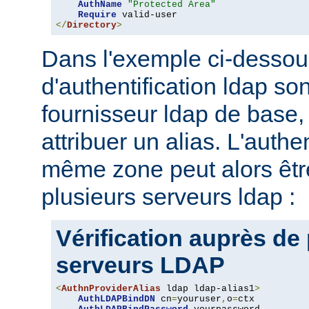
AuthName
"Protected Area"
Require
</
Directory
>
Dans l'exemple ci-dessou
d'authentification ldap son
fournisseur ldap de base, 
attribuer un alias. L'authe
même zone peut alors être
plusieurs serveurs ldap :
Vérification auprès de
serveurs LDAP
<
AuthnProviderAlias
 ldap ldap-alias1
>
AuthLDAPBindDN
 cn
=
youruser
,
o
=
ctx
