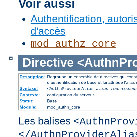
Voir aussi
Authentification, autori
d'accès
mod_authz_core
Directive
<AuthnPro
Description:
Regroupe un ensemble de directives qui consti
d'authentification de base et lui attribue l'alias 
Syntaxe:
<AuthnProviderAlias
alias-fournisseu
Contexte:
configuration du serveur
Statut:
Base
Module:
mod_authn_core
Les balises
<AuthnProv
</AuthnProviderAlia