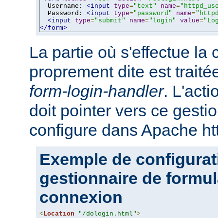
  Username: 
<input
type
=
"text"
name
=
"httpd_us
  Password: 
<input
type
=
"password"
name
=
"http
<input
type
=
"submit"
name
=
"login"
value
=
"Lo
</form>
La partie où s'effectue la
proprement dite est traité
form-login-handler
. L'act
doit pointer vers ce gesti
configure dans Apache ht
Exemple de configurat
gestionnaire de formul
connexion
<
Location
"/dologin.html"
>