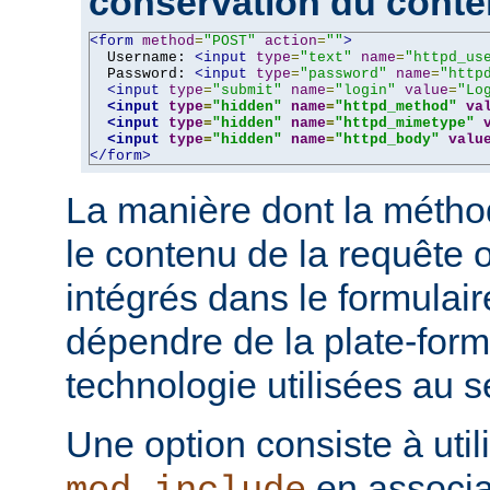
conservation du cont
<form
method
=
"POST"
action
=
""
>
  Username: 
<input
type
=
"text"
name
=
"httpd_us
  Password: 
<input
type
=
"password"
name
=
"http
<input
type
=
"submit"
name
=
"login"
value
=
"Lo
<input
type
=
"hidden"
name
=
"httpd_method"
va
<input
type
=
"hidden"
name
=
"httpd_mimetype"
<input
type
=
"hidden"
name
=
"httpd_body"
valu
</form>
La manière dont la métho
le contenu de la requête o
intégrés dans le formulai
dépendre de la plate-form
technologie utilisées au s
Une option consiste à util
en associa