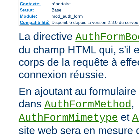
Contexte:
répertoire
Statut:
Base
Module:
mod_auth_form
Compatibilité:
Disponible depuis la version 2.3.0 du serv
La directive
AuthFormBo
du champ HTML qui, s'il e
corps de la requête à eff
connexion réussie.
En ajoutant au formulaire
dans
,
AuthFormMethod
et
AuthFormMimetype
A
site web sera en mesure 