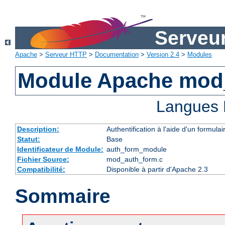
Serveu
Apache
>
Serveur HTTP
>
Documentation
>
Version 2.4
>
Modules
Module Apache mod
Langues 
Description:
Authentification à l'aide d'un formulai
Statut:
Base
Identificateur de Module:
auth_form_module
Fichier Source:
mod_auth_form.c
Compatibilité:
Disponible à partir d'Apache 2.3
Sommaire