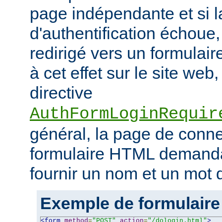
page indépendante et si la
d'authentification échoue, l
redirigé vers un formulai
à cet effet sur le site web,
directive
AuthFormLoginRequir
général, la page de conn
formulaire HTML demandant
fournir un nom et un mot 
Exemple de formulaire
<form
method
=
"POST"
action
=
"/dologin.html"
>