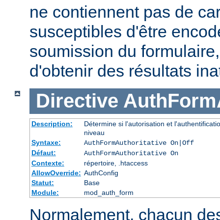
ne contiennent pas de ca
susceptibles d'être encod
soumission du formulaire
d'obtenir des résultats in
Directive
AuthFormA
Description:
Détermine si l'autorisation et l'authentifica
niveau
Syntaxe:
AuthFormAuthoritative On|Off
Défaut:
AuthFormAuthoritative On
Contexte:
répertoire, .htaccess
AllowOverride:
AuthConfig
Statut:
Base
Module:
mod_auth_form
Normalement, chacun de