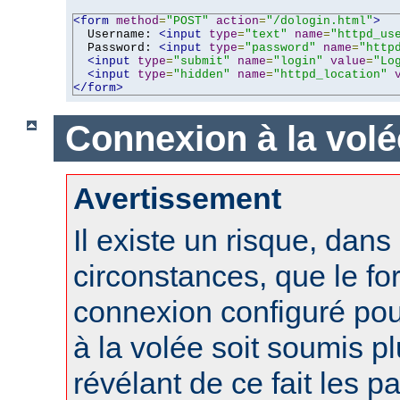
<form
method
=
"POST"
action
=
"/dologin.html"
>
  Username: 
<input
type
=
"text"
name
=
"httpd_us
  Password: 
<input
type
=
"password"
name
=
"http
<input
type
=
"submit"
name
=
"login"
value
=
"Lo
<input
type
=
"hidden"
name
=
"httpd_location"
</form>
Connexion à la volé
Avertissement
Il existe un risque, dans
circonstances, que le fo
connexion configuré po
à la volée soit soumis pl
révélant de ce fait les 