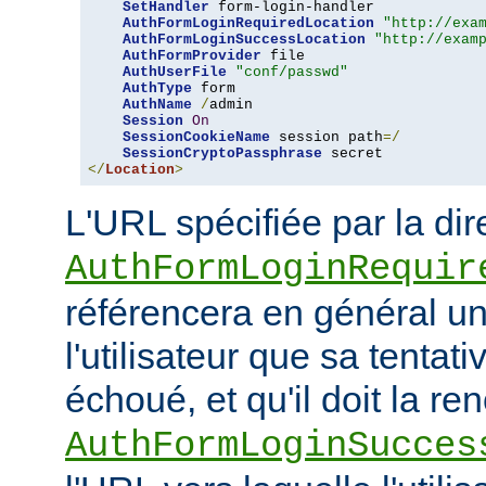
SetHandler
 form-login-handler

AuthFormLoginRequiredLocation
"http://exa
AuthFormLoginSuccessLocation
"http://exam
AuthFormProvider
 file

AuthUserFile
"conf/passwd"
AuthType
 form

AuthName
/
admin

Session
On
SessionCookieName
 session path
=/
SessionCryptoPassphrase
</
Location
>
L'URL spécifiée par la dir
AuthFormLoginRequir
référencera en général u
l'utilisateur que sa tenta
échoué, et qu'il doit la re
AuthFormLoginSucces