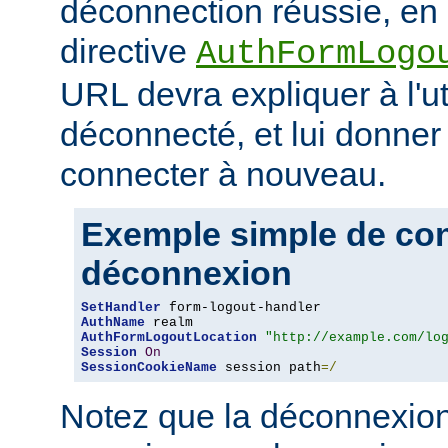
déconnection réussie, en 
directive
AuthFormLogo
URL devra expliquer à l'uti
déconnecté, et lui donner 
connecter à nouveau.
Exemple simple de conf
déconnexion
SetHandler
AuthName
AuthFormLogoutLocation
"http://example.com/lo
Session
On
SessionCookieName
 session path
=/
Notez que la déconnexion 