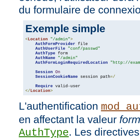
du formulaire de connexio
Exemple simple
<
Location
"/admin"
>
AuthFormProvider
 file

AuthUserFile
"conf/passwd"
AuthType
 form

AuthName
"/admin"
AuthFormLoginRequiredLocation
"http://exa
Session
On
SessionCookieName
 session path
=/
Require
</
Location
>
L'authentification
mod_au
en affectant la valeur
for
. Les directives
AuthType