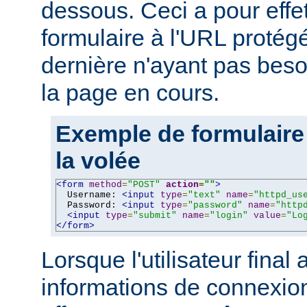
dessous. Ceci a pour effe
formulaire à l'URL protégé
dernière n'ayant pas beso
la page en cours.
Exemple de formulaire
la volée
<form
method
=
"POST"
action
=
""
>
  Username: 
<input
type
=
"text"
name
=
"httpd_us
  Password: 
<input
type
=
"password"
name
=
"http
<input
type
=
"submit"
name
=
"login"
value
=
"Lo
</form>
Lorsque l'utilisateur final 
informations de connexion