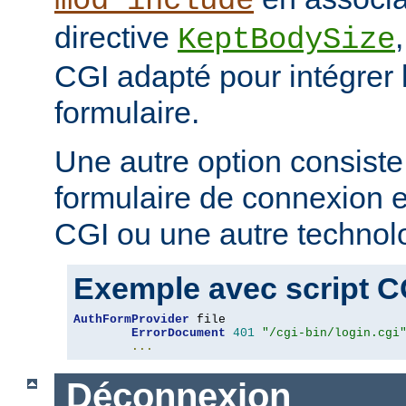
mod_include
directive
KeptBodySize
CGI adapté pour intégrer 
formulaire.
Une autre option consiste
formulaire de connexion en
CGI ou une autre technol
Exemple avec script C
AuthFormProvider
 file

ErrorDocument
401
"/cgi-bin/login.cgi
...
Déconnexion