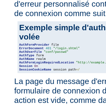
d'erreur personnalisé con
de connexion comme suit 
Exemple simple d'authe
volée
AuthFormProvider
ErrorDocument
401
"/login.shtml"
AuthUserFile
"conf/passwd"
AuthType
AuthName
AuthFormLoginRequiredLocation
"http://example
Session
On
SessionCookieName
 session path
=/
La page du message d'erre
formulaire de connexion d
action est vide, comme da