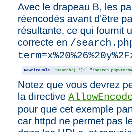
Avec le drapeau B, les p
réencodés avant d'être p
résultante, ce qui fournit 
correcte en
/search.ph
term=x%20%26%20y%2F
RewriteRule
"^search/(.*)$"
"/search.php?term
Notez que vous devrez peu
la directive
AllowEncod
pour que cet exemple part
car httpd ne permet pas 