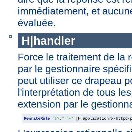
immédiatement, et aucune 
évaluée.
H|handler
Force le traitement de la 
par le gestionnaire spécif
peut utiliser ce drapeau p
l'interprétation de tous le
extension par le gestionna
RewriteRule
"!\."
"-"
[
H
=
application
/
x-httpd-