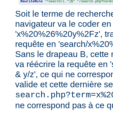
RewriteRule
"^search/(.*)$"
"/search.php?term
Soit le terme de recherche 
navigateur va le coder en
'x%20%26%20y%2Fz', tra
requête en 'search/x%2
Sans le drapeau B, cette r
va réécrire la requête en
& y/z', ce qui ne corresp
valide et cette dernière 
search.php?term=x%2
ne correspond pas à ce qu