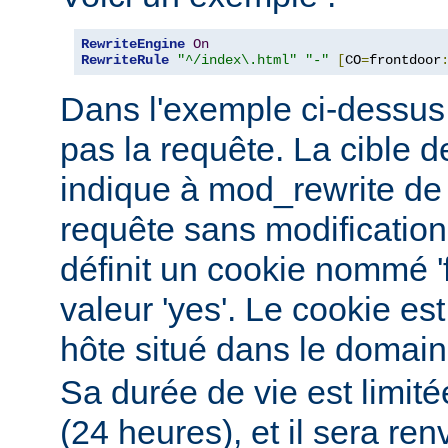
RewriteEngine
On
RewriteRule
"^/index\.html"
"-"
[
CO
=
frontdoor
Dans l'exemple ci-dessus, 
pas la requête. La cible de
indique à mod_rewrite de 
requête sans modification.
définit un cookie nommé '
valeur 'yes'. Le cookie est
hôte situé dans le domai
Sa durée de vie est limit
(24 heures), et il sera re