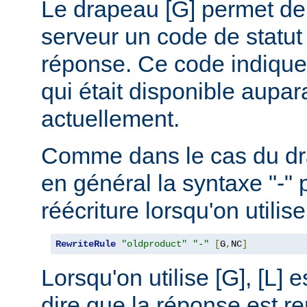
Le drapeau [G] permet de 
serveur un code de statut
réponse. Ce code indique
qui était disponible aupar
actuellement.
Comme dans le cas du drap
en général la syntaxe "-" 
réécriture lorsqu'on utilis
RewriteRule
"oldproduct"
"-"
[
G
,
NC
]
Lorsqu'on utilise [G], [L] es
dire que la réponse est r