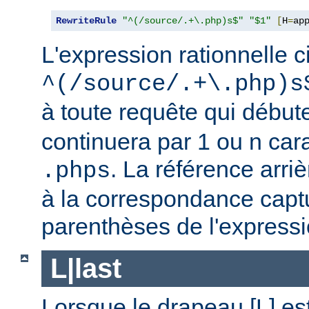
RewriteRule
"^(/source/.+\.php)s$"
"$1"
[
H
=
ap
L'expression rationnelle c
^(/source/.+\.php)s
à toute requête qui début
continuera par 1 ou n car
. La référence arriè
.phps
à la correspondance capt
parenthèses de l'expressi
L|last
Lorsque le drapeau [L] es