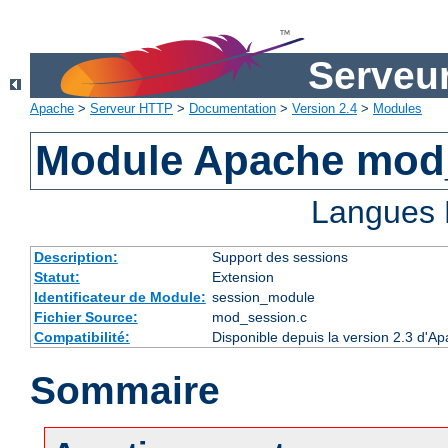
Serveu
Apache
>
Serveur HTTP
>
Documentation
>
Version 2.4
>
Modules
Module Apache mod
Langues 
Description:
Support des sessions
Statut:
Extension
Identificateur de Module:
session_module
Fichier Source:
mod_session.c
Compatibilité:
Disponible depuis la version 2.3 d'A
Sommaire