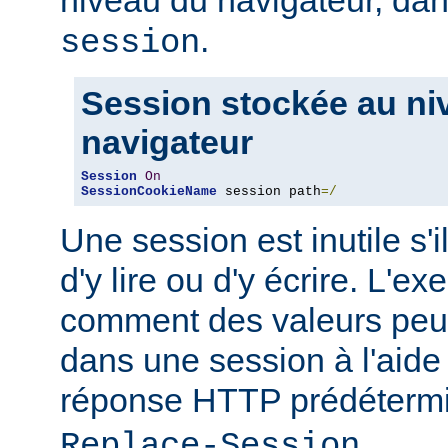
niveau du navigateur, d
.
session
Session stockée au ni
navigateur
Session
On
SessionCookieName
 session path
=/
Une session est inutile s'i
d'y lire ou d'y écrire. L'
comment des valeurs peuv
dans une session à l'aide
réponse HTTP prédéter
.
Replace-Session