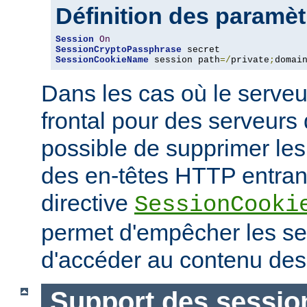
Définition des paramè
Session
On
SessionCryptoPassphrase
SessionCookieName
 session path
=/
private
;
domai
Dans les cas où le serveu
frontal pour des serveurs d
possible de supprimer le
des en-têtes HTTP entrant
directive
SessionCooki
permet d'empêcher les ser
d'accéder au contenu des
Support des sessio