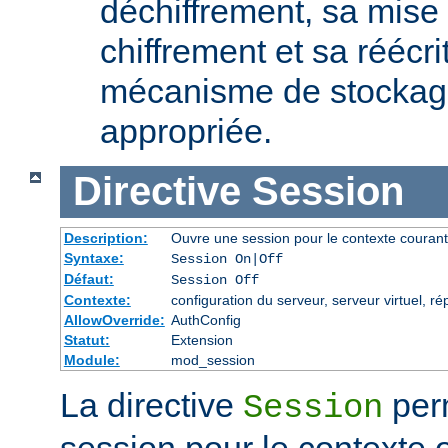
déchiffrement, sa mise 
chiffrement et sa réécri
mécanisme de stockage
appropriée.
Directive
Session
Description:
Ouvre une session pour le contexte courant
Syntaxe:
Session On|Off
Défaut:
Session Off
Contexte:
configuration du serveur, serveur virtuel, ré
AllowOverride:
AuthConfig
Statut:
Extension
Module:
mod_session
La directive
perm
Session
session pour le contexte 