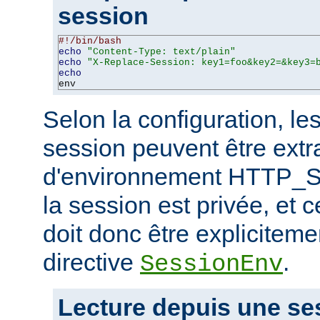
session
#!/bin/bash
echo
"Content-Type: text/plain"
echo
"X-Replace-Session: key1=foo&key2=&key3=
echo
env
Selon la configuration, le
session peuvent être extra
d'environnement HTTP_S
la session est privée, et c
doit donc être expliciteme
directive
.
SessionEnv
Lecture depuis une se