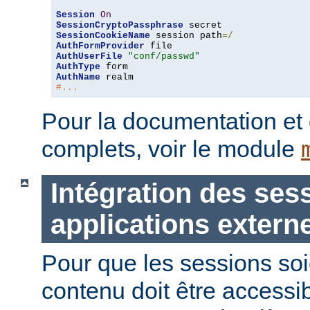
Session
On
SessionCryptoPassphrase
SessionCookieName
 session path
=/
AuthFormProvider
AuthUserFile
"conf/passwd"
AuthType
AuthName
#...
Pour la documentation et
complets, voir le module
Intégration des ses
applications extern
Pour que les sessions soie
contenu doit être accessi